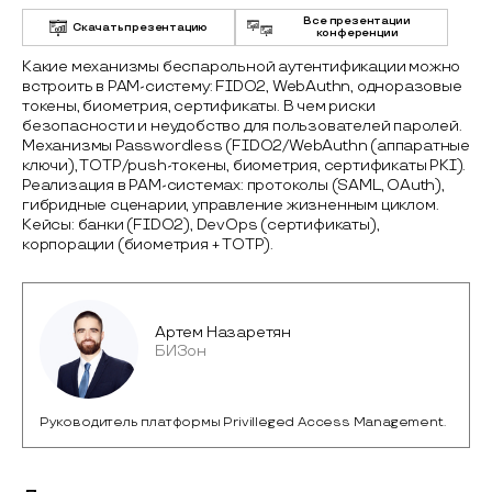
Все презентации
Скачать презентацию
конференции
Какие механизмы беспарольной аутентификации можно
встроить в PAM-систему: FIDO2, WebAuthn, одноразовые
токены, биометрия, сертификаты. В чем риски
безопасности и неудобство для пользователей паролей.
Механизмы Passwordless (FIDO2/WebAuthn (аппаратные
ключи), TOTP/push-токены, биометрия, сертификаты PKI).
Реализация в PAM-системах: протоколы (SAML, OAuth),
гибридные сценарии, управление жизненным циклом.
Кейсы: банки (FIDO2), DevOps (сертификаты),
корпорации (биометрия + TOTP).
Артем Назаретян
БИЗон
Руководитель платформы Privilleged Access Management.