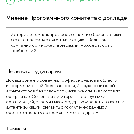
Доклад принят в программу конференции
Мнение Программного комитета о докладе
История о том, как профессиональные безопасники 
делают надежную аутентификацию в большой 
компании со множеством различных сервисов и 
требований.
Целевая аудитория
Доклад ориентирован на профессионалов в области
информационной безопасности, ИТ-руководителей,
архитекторов безопасности, а также специалистов по
compliance. Основная аудитория — сотрудники
организаций, стремящихся модернизировать подходы к
аутентификации, снизить риски утечек данных и
соответствовать современным стандартам.
Тезисы