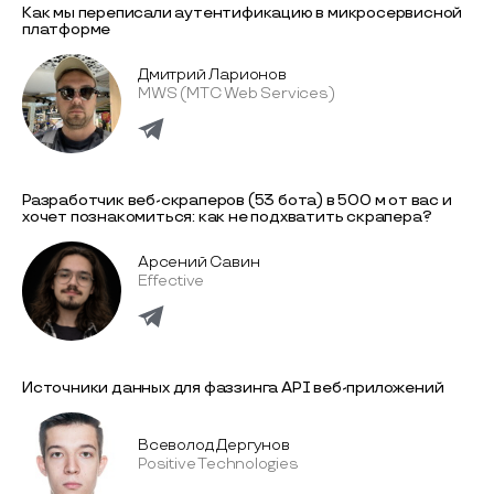
Как мы переписали аутентификацию в микросервисной
платформе
Дмитрий Ларионов
MWS (МТС Web Services)
Разработчик веб-скраперов (53 бота) в 500 м от вас и
хочет познакомиться: как не подхватить скрапера?
Арсений Савин
Effective
Источники данных для фаззинга API веб-приложений
Всеволод Дергунов
Positive Technologies