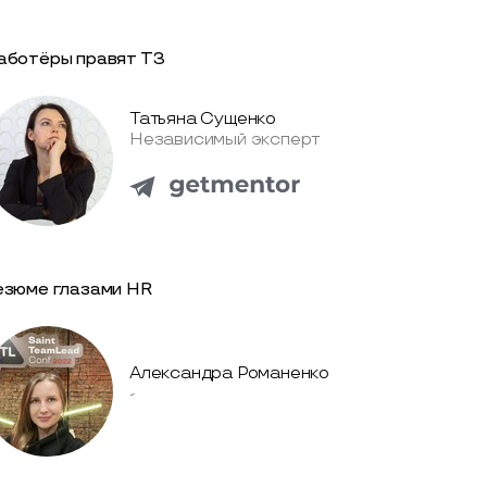
аботёры правят ТЗ
Татьяна Сущенко
Независимый эксперт
езюме глазами HR
Александра Романенко
-