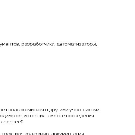
ументов, разработчики, автоматизаторы,
очет познакомиться с другими участниками
ходима регистрация в месте проведения
заранее❗️
практики: код-ревью, документация,