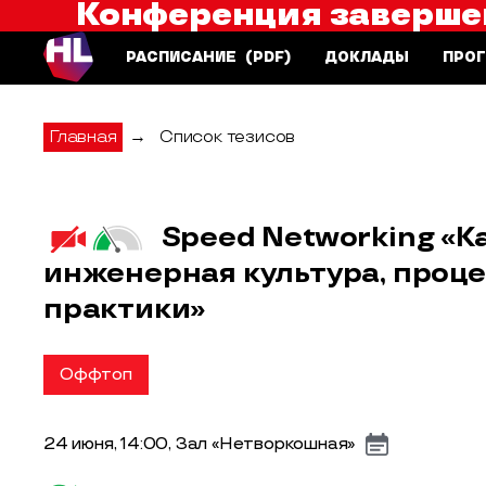
Конференция заверше
Saint HighLoad++
РАСПИСАНИЕ
(PDF)
ДОКЛАДЫ
ПРО
Главная
→
Список тезисов
Speed Networking «К
инженерная культура, проце
практики»
Оффтоп
24 июня, 14:00, Зал «Нетворкошная»