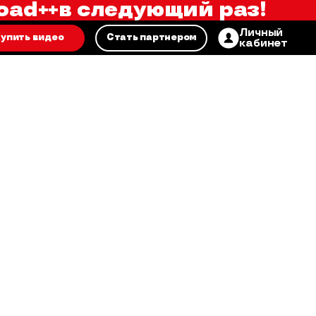
oad++
в следующий раз!
Личный
упить видео
Стать партнером
кабинет