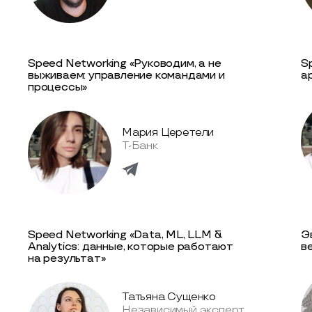
Speed Networking «Руководим, а не
S
выживаем: управление командами и
а
процессы»
Мария Церетели
Т-Банк
Speed Networking «Data, ML, LLM &
Э
Analytics: данные, которые работают
в
на результат»
Татьяна Сущенко
Независимый эксперт