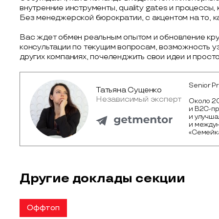
внутренние инструменты, quality gates и процессы
Без менеджерской бюрократии, с акцентом на то, ка
Вас ждет обмен реальным опытом и обновление кр
консультации по текущим вопросам, возможность уз
других компаниях, почеленджить свои идеи и прост
Senior P
Татьяна Сущенко
Независимый эксперт
Около 20 
и B2C-пр
и улучш
и между
«Семейка
Другие доклады секции
Оффтоп