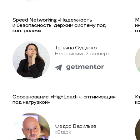
Speed Networking «Надежность
М
и безопасность: держим систему под
и
контролем»
о
Татьяна Сущенко
Независимый эксперт
Соревнование: «HighLoad++: оптимизация
К
под нагрузкой»
к
Федор Васильев
xStack