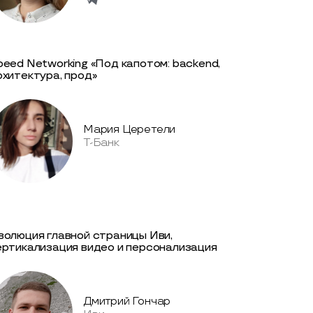
peed Networking «Под капотом: backend,
рхитектура, прод»
Мария Церетели
Т-Банк
волюция главной страницы Иви,
ертикализация видео и персонализация
Дмитрий Гончар