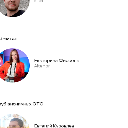
Иви
il-митап
Екатерина Фирсова
Altenar
луб анонимных СТО
Евгений Кузовлев