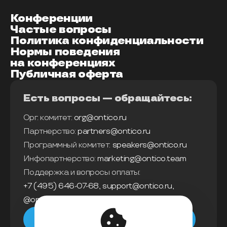
Конференции
Частые вопросы
Политика конфиденциальности
Нормы поведения
на конференциях
Публичная оферта
Есть вопросы — обращайтесь:
Орг. комитет:
org@ontico.ru
Партнерство:
partners@ontico.ru
Программный комитет:
speakers@ontico.ru
Инфопартнерство:
marketing@ontico.team
Поддержка и вопросы оплаты:
+7 (495) 646-07-68
,
support@ontico.ru
,
@ontico_support
Мы в телеграм