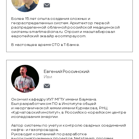
Более 15 лет опыта создания сложных и
геораспределенных систем. Архитектор первой
распределенной облачной российской медицинской
системы smartmedicina.ru. Строил и масштабировал
европейский эквайр ecommpay.com.
В настоящее время CTO в Т-Банке.
Евгений Россинский
Иви
Окончил кафедру ИУ7 МГТУ имени Баумана.
Был разработчиком ПО в Институте общей
и неорганической химии имени Курнакова, РНЦ
«Курчатовский институт», в Российско-корейском центре
исследования энергии.
Автор системы по учету и контролю сварных соединений
нефте- и газопроводов.
Руководил компанией по разработке
высоконагруженных проектов Netstream, плодами