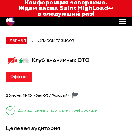
Saint HighLoad++
Конференция завершена.
Ждем вас
на Saint HighLoad++
в следующий раз!
Главная
→
Список тезисов
Клуб анонимных СТО
Оффтоп
23 июня, 19:10, «Зал 03 / Розовый»
Доклад принят в программу конференции
Целевая аудитория