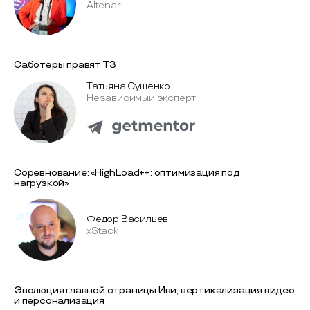
Altenar
Саботёры правят ТЗ
Татьяна Сущенко
Независимый эксперт
Соревнование: «HighLoad++: оптимизация под
нагрузкой»
Федор Васильев
xStack
Эволюция главной страницы Иви, вертикализация видео
и персонализация