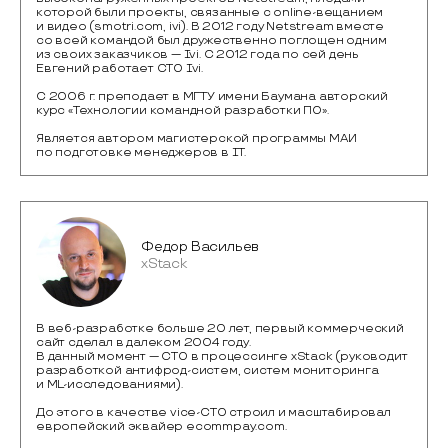
которой были проекты, связанные с online-вещанием
и видео (smotri.com, ivi). В 2012 году Netstream вместе
со всей командой был дружественно поглощен одним
из своих заказчиков — Ivi. C 2012 года по сей день
Евгений работает CTO Ivi.
С 2006 г. преподает в МГТУ имени Баумана авторский
курс «Технологии командной разработки ПО».
Является автором магистерской программы МАИ
по подготовке менеджеров в IT.
Федор Васильев
xStack
В веб-разработке больше 20 лет, первый коммерческий
сайт сделал в далеком 2004 году.
В данный момент — CTO в процессинге xStack (руководит
разработкой антифрод-систем, систем мониторинга
и ML-исследованиями).
До этого в качестве vice-CTO строил и масштабировал
европейский эквайер ecommpay.com.