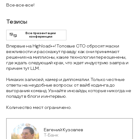
Все-все-все!
Тезисы
Все презентации
конференции
Впервые на Highload++! Топовые CTO сбросят маски
вежливости и расскажут правду: как они принимают
решения на миллионы, какие технологии переоценены,
где ждать следующий крах, что ждет индустрию завтра и
причем тут LLM..
Никаких записей, камер и дипломатии. Только честные
ответы на неудобные вопросы: от вайб кодинга до
выгорания команд. Узнайте инсайды, которые никогда не
попадут в блоги и интервью.
Количество мест ограничено.
Евгений Кузовлев
Т-Банк