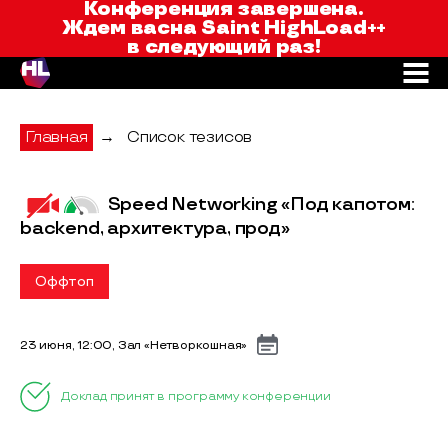
Saint HighLoad++
Конференция завершена.
Ждем вас
на Saint HighLoad++
в следующий раз!
Главная
→
Список тезисов
Speed Networking «Под капотом:
backend, архитектура, прод»
Оффтоп
23 июня, 12:00, Зал «Нетворкошная»
Доклад принят в программу конференции