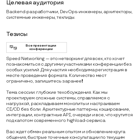
Целевая аудитория
Backend-разработчики, DevOps-инженеры, архитекторы,
системные инженеры, техлиды.
Тезисы
Все презентации
конференции
Speed Networking — это нетворкинг для всех, кто хочет
познакомиться с другими участниками конференции без
особых усилий. Для участия необходима регистрация в
месте проведения формата. Количество мест
ограничено, запишитесь заранее❗️
Тема сессии: глубокие техобсуждения. Как мы
проектируем сложные системы, справляемся с
нагрузкой, раскладываем монолиты и настраиваем
CI/CD без боли. Архитектурные паттерны, кэширование,
интеграции, контрактные API, очереди и все, что крутится
под капотом современного highload-сервиса.
Вас ждет обмен реальным опытом и обновление круга
общения, быстрые точечные консультации по текущим