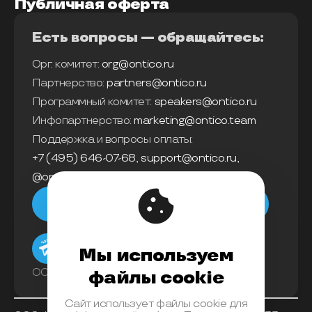
Публичная оферта
Есть вопросы — обращайтесь:
Орг. комитет:
org@ontico.ru
Партнерство:
partners@ontico.ru
Программный комитет:
speakers@ontico.ru
Инфопартнерство:
marketing@ontico.team
Поддержка и вопросы оплаты:
+7 (495) 646-07-68
,
support@ontico.ru
,
@ontico_support
Мы в телеграм
Мы используем
ООО «Конференции Олега Бунина»
файлы cookie
Сайт использует файлы cookie для