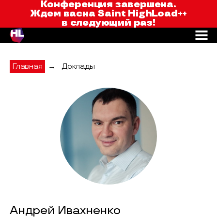
Saint HighLoad++
Конференция завершена.
Ждем вас
на Saint HighLoad++
в следующий раз!
Главная
→
Доклады
Андрей Ивахненко