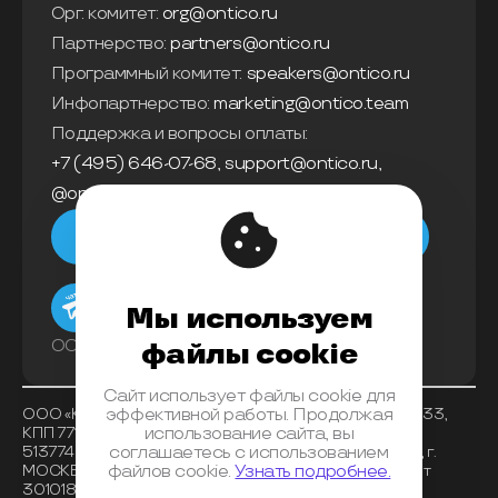
Орг. комитет:
org@ontico.ru
Партнерство:
partners@ontico.ru
Программный комитет:
speakers@ontico.ru
Инфопартнерство:
marketing@ontico.team
Поддержка и вопросы оплаты:
+7 (495) 646-07-68
,
support@ontico.ru
,
@ontico_support
Мы в телеграм
Мы используем
ООО «Конференции Олега Бунина»
файлы cookie
Сайт использует файлы cookie для
ООО «Конференции Олега Бунина», ИНН 7733863233,
эффективной работы. Продолжая
КПП 771401001 , ОКВЭД 62.01, ОКПО 26117225, ОГРН
использование сайта, вы
5137746153518, Банк получателя АО «АЛЬФА-БАНК», г.
соглашаетесь с использованием
МОСКВА, БИК 044525593, корреспондентский счет
файлов cookie.
Узнать подробнее.
30101810200000000593, расчетный счет