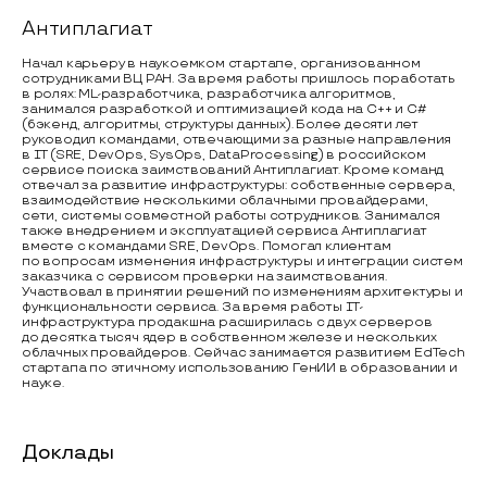
Антиплагиат
Начал карьеру в наукоемком стартапе, организованном
сотрудниками ВЦ РАН. За время работы пришлось поработать
в ролях: ML-разработчика, разработчика алгоритмов,
занимался разработкой и оптимизацией кода на C++ и C#
(бэкенд, алгоритмы, структуры данных). Более десяти лет
руководил командами, отвечающими за разные направления
в IT (SRE, DevOps, SysOps, DataProcessing) в российском
сервисе поиска заимствований Антиплагиат. Кроме команд
отвечал за развитие инфраструктуры: собственные сервера,
взаимодействие несколькими облачными провайдерами,
сети, системы совместной работы сотрудников. Занимался
также внедрением и эксплуатацией сервиса Антиплагиат
вместе с командами SRE, DevOps. Помогал клиентам
по вопросам изменения инфраструктуры и интеграции систем
заказчика с сервисом проверки на заимствования.
Участвовал в принятии решений по изменениям архитектуры и
функциональности сервиса. За время работы IТ-
инфраструктура продакшна расширилась с двух серверов
до десятка тысяч ядер в собственном железе и нескольких
облачных провайдеров. Сейчас занимается развитием EdTech
стартапа по этичному использованию ГенИИ в образовании и
науке.
Доклады