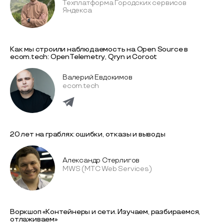
Техплатформа Городских сервисов
Яндекса
Как мы строили наблюдаемость на Open Source в
ecom.tech: OpenTelemetry, Qryn и Coroot
Валерий Евдокимов
ecom.tech
20 лет на граблях: ошибки, отказы и выводы
Александр Стерлигов
MWS (МТС Web Services)
Воркшоп «Контейнеры и сети. Изучаем, разбираемся,
отлаживаем»