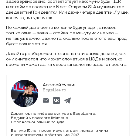
зарезервировано, соответствует какому-нибудь TIER
и аптайм за последние N лет. Откроем SLA и увидим там
две девятки! Три девятки! Или даже четыре девятки! Лучше,
конечно, пять девяток.
Но каждый дата-центр когда-нибудь упадет, а может,
только одна — ваша — стойка. На минуту или на час —
не так уж важно. Важно то, сколько после этого ваш прод
будет подниматься.
Давайте разберемся, что значат эти самые девятки, как
они считаются, что может сломаться в ЦОДе и сколько
времени может занять восстановление вашего проекта.
Алексей Учакин
EdgeЦентр
Директор по инфраструктуре в EdgeЦентр.
Ведущий в подкасте linkmeup.
Профессиональный зануда.
Вот уже 15 лет проектирует, строит, ломает и чинит
инфраструктуры, работающие 24х7.