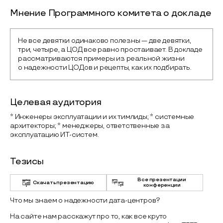
Мнение Программного комитета о докладе
Не все девятки одинаково полезны — две девятки, 
три, четыре, а ЦОД все равно простаивает. В докладе 
рассматриваются примеры из реальной жизни 
о надежности ЦОДов и рецепты, как их подбирать.
Целевая аудитория
* Инженеры эксплуатации и их тимлиды; * системные
архитекторы; * менеджеры, ответственные за
эксплуатацию ИТ-систем.
Тезисы
Все презентации
Скачать презентацию
конференции
Что мы знаем о надежности дата-центров?
На сайте нам расскажут про то, как все круто