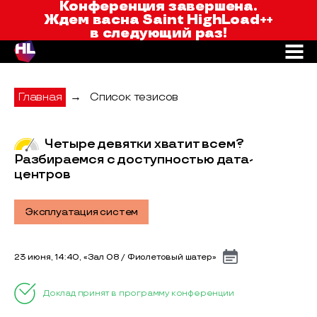
Saint HighLoad++
Конференция завершена.
Ждем вас
на Saint HighLoad++
в следующий раз!
Главная
→
Список тезисов
Четыре девятки хватит всем?
Разбираемся с доступностью дата-
центров
Эксплуатация систем
23 июня, 14:40, «Зал 08 / Фиолетовый шатер»
Доклад принят в программу конференции