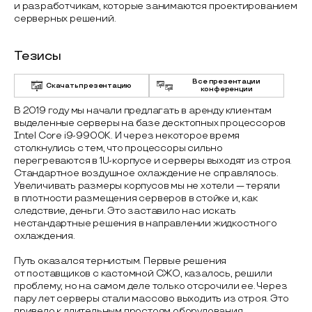
и разработчикам, которые занимаются проектированием
серверных решений.
Тезисы
Все презентации
Скачать презентацию
конференции
В 2019 году мы начали предлагать в аренду клиентам
выделенные серверы на базе десктопных процессоров
Intel Core i9-9900K. И через некоторое время
столкнулись с тем, что процессоры сильно
перегреваются в 1U-корпусе и серверы выходят из строя.
Стандартное воздушное охлаждение не справлялось.
Увеличивать размеры корпусов мы не хотели — теряли
в плотности размещения серверов в стойке и, как
следствие, деньги. Это заставило нас искать
нестандартные решения в направлении жидкостного
охлаждения.
Путь оказался тернистым. Первые решения
от поставщиков с кастомной СЖО, казалось, решили
проблему, но на самом деле только отсрочили ее. Через
пару лет серверы стали массово выходить из строя. Это
привело к длительным простоям оборудования