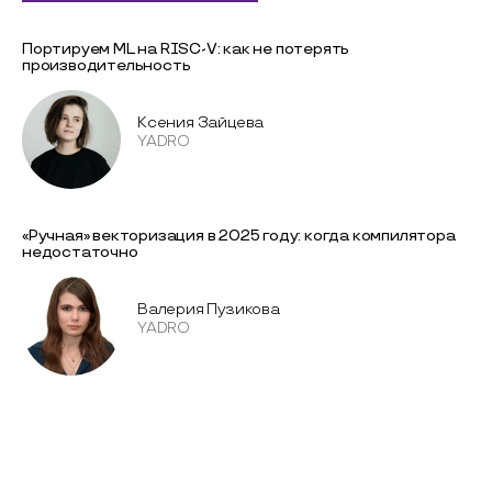
Портируем ML на RISC-V: как не потерять
производительность
Ксения Зайцева
YADRO
«Ручная» векторизация в 2025 году: когда компилятора
недостаточно
Валерия Пузикова
YADRO