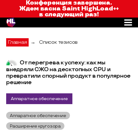
Saint HighLoad++
Конференция завершена.
Ждем вас
на Saint HighLoad++
в следующий раз!
Главная
→
Список тезисов
От перегрева к успеху: как мы
внедряли СЖО на десктопных CPU и
превратили спорный продукт в популярное
решение
Аппаратное обеспечение
Аппаратное обеспечение
Расширение кругозора