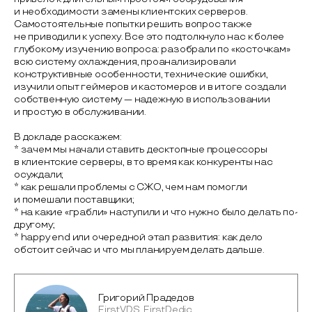
и необходимости замены клиентских серверов.
Самостоятельные попытки решить вопрос также
не приводили к успеху. Все это подтолкнуло нас к более
глубокому изучению вопроса: разобрали по «косточкам»
всю систему охлаждения, проанализировали
конструктивные особенности, технические ошибки,
изучили опыт геймеров и кастомеров и в итоге создали
собственную систему — надежную в использовании
и простую в обслуживании.
В докладе расскажем:
* зачем мы начали ставить десктопные процессоры
в клиентские серверы, в то время как конкуренты нас
осуждали;
* как решали проблемы с СЖО, чем нам помогли
и помешали поставщики;
* на какие «грабли» наступили и что нужно было делать по-
другому;
* happy end или очередной этап развития: как дело
обстоит сейчас и что мы планируем делать дальше.
Григорий Прадедов
FirstVDS, FirstDedic