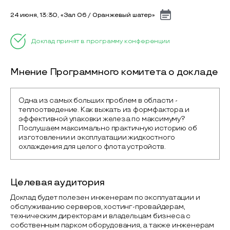
24 июня, 13:30, «Зал 06 / Оранжевый шатер»
Доклад принят в программу конференции
Мнение Программного комитета о докладе
Одна из самых больших проблем в области - 
теплоотведение. Как выжать из формфактора и 
эффективной упаковки железа по максимуму? 
Послушаем максимально практичную историю об 
изготовлении и эксплуатации жидкостного 
охлаждения для целого флота устройств.
Целевая аудитория
Доклад будет полезен инженерам по эксплуатации и
обслуживанию серверов, хостинг-провайдерам,
техническим директорам и владельцам бизнеса с
собственным парком оборудования, а также инженерам