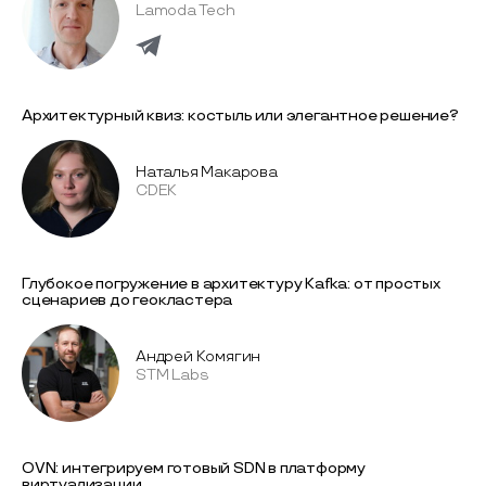
Lamoda Tech
Архитектурный квиз: костыль или элегантное решение?
Наталья Макарова
CDEK
Глубокое погружение в архитектуру Kafka: от простых
сценариев до геокластера
Андрей Комягин
STM Labs
OVN: интегрируем готовый SDN в платформу
виртуализации