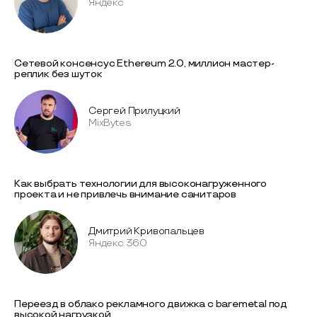
Яндекс
Сетевой консенсус Ethereum 2.0, миллион мастер-
реплик без шуток
Сергей Прилуцкий
MixBytes
Как выбрать технологии для высоконагруженного
проекта и не привлечь внимание санитаров
Дмитрий Кривопальцев
Яндекс 360
Переезд в облако рекламного движка с baremetal под
высокой нагрузкой