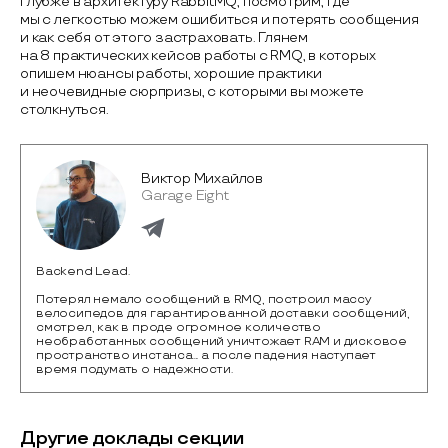
глубже в архитектуру RabbitMQ, посмотрим, где
мы с легкостью можем ошибиться и потерять сообщения
и как себя от этого застраховать. Глянем
на 8 практических кейсов работы с RMQ, в которых
опишем нюансы работы, хорошие практики
и неочевидные сюрпризы, с которыми вы можете
столкнуться.
Виктор Михайлов
Garage Eight
Backend Lead.
Потерял немало сообщений в RMQ, построил массу
велосипедов для гарантированной доставки сообщений,
смотрел, как в проде огромное количество
необработанных сообщений уничтожает RAM и дисковое
пространство инстанса... а после падения наступает
время подумать о надежности.
Другие доклады секции