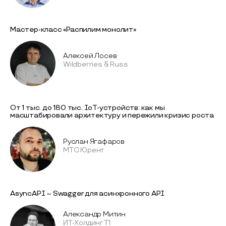
Мастер-класс «Распилим монолит»
Алексей Лосев
Wildberries & Russ
От 1 тыс. до 180 тыс. IoT-устройств: как мы
масштабировали архитектуру и пережили кризис роста
Руслан Ягафаров
МТС Юрент
AsyncAPI – Swagger для асинхронного API
Александр Митин
ИТ-Холдинг Т1