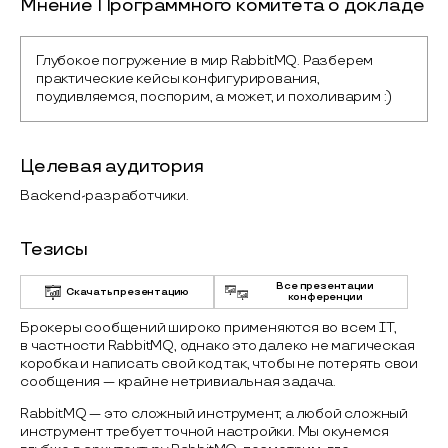
Мнение Программного комитета о докладе
Глубокое погружение в мир RabbitMQ. Разберем 
практические кейсы конфигурирования, 
поудивляемся, поспорим, а может, и похоливарим :)
Целевая аудитория
Backend-разработчики.
Тезисы
Все презентации
Скачать презентацию
конференции
Брокеры сообщений широко применяются во всем IT,
в частности RabbitMQ, однако это далеко не магическая
коробка и написать свой код так, чтобы не потерять свои
сообщения — крайне нетривиальная задача.
RabbitMQ — это сложный инструмент, а любой сложный
инструмент требует точной настройки. Мы окунемся