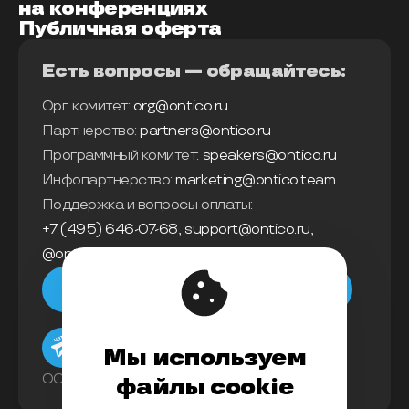
на конференциях
Публичная оферта
Есть вопросы — обращайтесь:
Орг. комитет:
org@ontico.ru
Партнерство:
partners@ontico.ru
Программный комитет:
speakers@ontico.ru
Инфопартнерство:
marketing@ontico.team
Поддержка и вопросы оплаты:
+7 (495) 646-07-68
,
support@ontico.ru
,
@ontico_support
Мы в телеграм
Мы используем
ООО «Конференции Олега Бунина»
файлы cookie