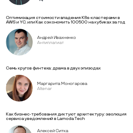
Оптимизация стоимости владения K8s-кластерами в
AWS и YC, или Как сэкономить 100500 на кубиках за год
Андрей Ивахненко
Антиплагиат
Семь кругов финтеха: драма в двух эпизодах
Маргарита Моногарова
Altenar
Как бизнес-требования диктуют архитектуру: эволюция
сервиса уведомлений в Lamoda Tech
Алексей Ситка