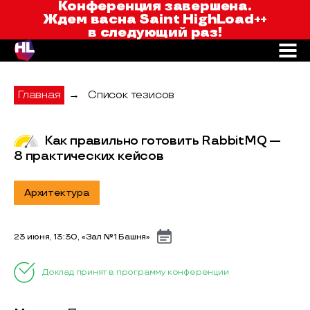
Saint HighLoad++
Конференция завершена.
Ждем вас
на Saint HighLoad++
в следующий раз!
Главная
→
Список тезисов
Как правильно готовить RabbitMQ —
8 практических кейсов
Архитектура
23 июня, 13:30, «Зал №1 Башня»
Доклад принят в программу конференции