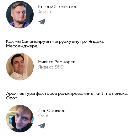
Евгений Толмачев
Авито
Как мы балансируем нагрузку внутри Яндекс
Мессенджера
Никита Звонарев
Яндекс 360
Архитектура факторов ранжирования в runtime поиска
Ozon
Лев Саськов
Ozon