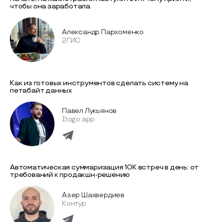
чтобы она заработала
Александр Пархоменко
2ГИС
Как из готовых инструментов сделать систему на
петабайт данных
Павел Лукьянов
Itogo.app
Автоматическая суммаризация 10K встреч в день: от
требований к продакшн-решению
Азер Шахвердиев
Контур