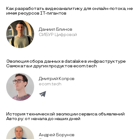
Как разработать видеоаналитику для онлайн-потока, не
имея ресурсов IT-гигантов
Даниил Блинов
СИБУР Цифровой
Эволюция сбора данных в datalake в инфраструктуре
Самоката и других продуктов ecom.tech
Дмитрий Копров
ecom.tech
История технической эволюции сервиса объявлений
Авто.ру: от начала до наших дней
Андрей Борунов