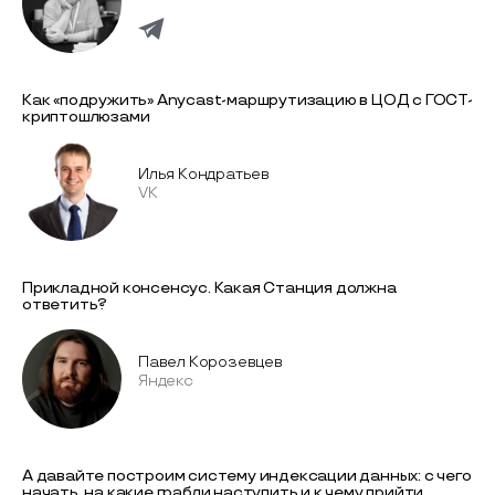
Как «подружить» Anycast-маршрутизацию в ЦОД с ГОСТ-
криптошлюзами
Илья Кондратьев
VK
Прикладной консенсус. Какая Станция должна
ответить?
Павел Корозевцев
Яндекс
А давайте построим систему индексации данных: с чего
начать, на какие грабли наступить и к чему прийти,