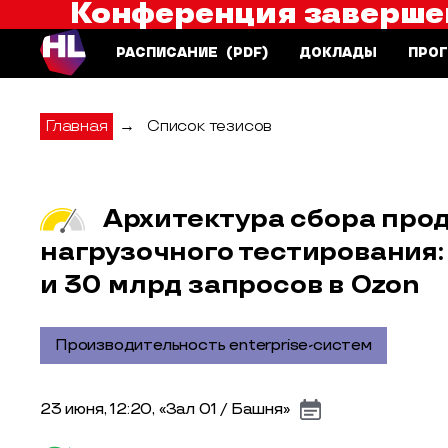
Конференция заверше
Saint HighLoad++
РАСПИСАНИЕ
(PDF)
ДОКЛАДЫ
ПРО
Главная
→
Список тезисов
Архитектура сбора про
нагрузочного тестирования
и 30 млрд запросов в Ozon
Производительность enterprise-систем
23 июня, 12:20, «Зал 01 / Башня»