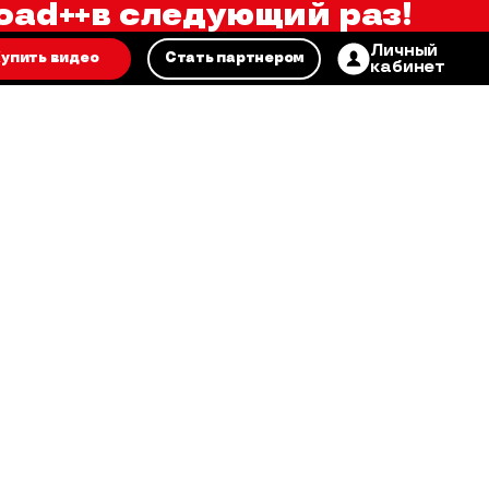
oad++
в следующий раз!
Личный
упить видео
Стать партнером
кабинет