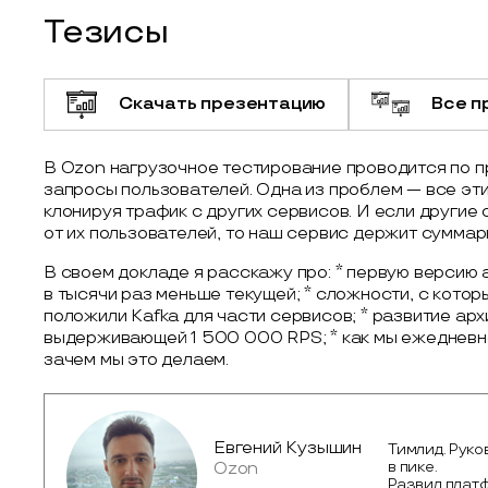
Тезисы
Скачать презентацию
Все п
В Ozon нагрузочное тестирование проводится по 
запросы пользователей. Одна из проблем — все эти
клонируя трафик с других сервисов. И если другие
от их пользователей, то наш сервис держит суммар
В своем докладе я расскажу про: * первую версию
в тысячи раз меньше текущей; * сложности, с котор
положили Kafka для части сервисов; * развитие арх
выдерживающей 1 500 000 RPS; * как мы ежедневн
зачем мы это делаем.
Евгений Кузышин
Тимлид. Руко
в пике.
Ozon
Развил плат