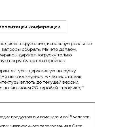
резентации конференции
продакшн-окружению, используя реальные
 запросы собрать. Мы это делаем,
 сервисы держат нагрузку только
ную нагрузку сотен сервисов.
 архитектуры, державшую нагрузку
ыми мы столкнулись. В частности, как
итектуры вплоть до текущей версии,
о записываем 20 терабайт трафика; *
водил продуктовыми командами до 16 человек
форму нагрузочного тестирования в Ozon.