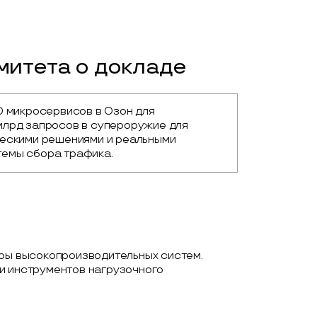
итета о докладе
0 микросервисов в Озон для 
лрд запросов в супероружие для 
ескими решениями и реальными 
темы сбора трафика.
оры высокопроизводительных систем.
и инструментов нагрузочного