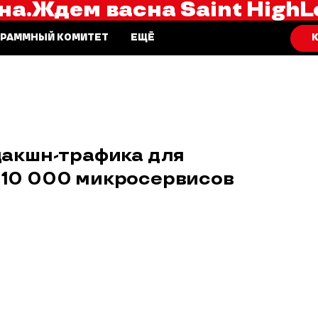
на.
Ждем вас
на Saint HighL
К
ГРАММНЫЙ КОМИТЕТ
ЕЩЁ
дакшн-трафика для
: 10 000 микросервисов