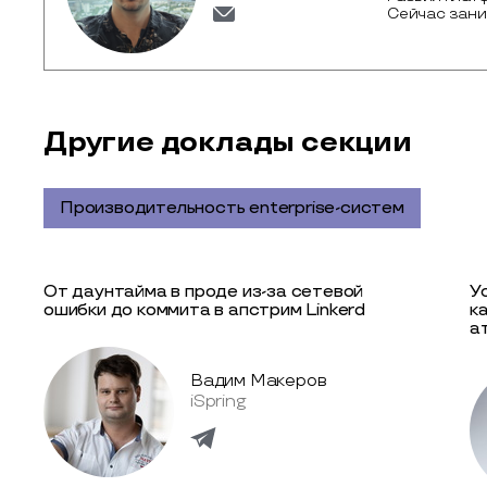
Сейчас зани
Другие доклады секции
Производительность enterprise-систем
От даунтайма в проде из-за сетевой
У
ошибки до коммита в апстрим Linkerd
к
а
Вадим Макеров
iSpring