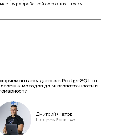
мается разработкой средств контроля.
скоряем вставку данных в PostgreSQL: от
астомных методов до многопоточности и
томарности
Дмитрий Фатов
Газпромбанк.Тех