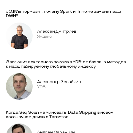
JOIN'ы тормозят: почему Spark и Trino не заменят ваш
DWH?
Алексей Дмитриев
Яндекс
Эволюция векторного поиска в YDB: от базовых методов
к масштабируемому глобальному индексу
Александр Зевайкин
YDB
Когда Seq Scan не миновать: Data Skipping в новом
колоночном движке Tarantool
Андрей Саранчин