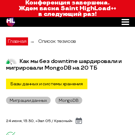
Saint HighLoad++
Конференция завершена.
Ждем вас
на Saint HighLoad++
в следующий раз!
Главная
→
Список тезисов
Как мы без downtime шардировали и
мигрировали MongoDB на 20 ТБ
Базы данных и системы хранения
Миграции данных
MongoDB
24 июня, 13:30, «Зал 05 / Красный»