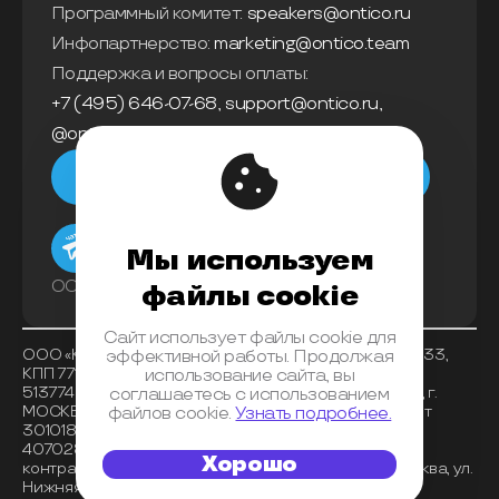
Программный комитет:
speakers@ontico.ru
Инфопартнерство:
marketing@ontico.team
Поддержка и вопросы оплаты:
+7 (495) 646-07-68
,
support@ontico.ru
,
@ontico_support
Мы в телеграм
Мы используем
ООО «Конференции Олега Бунина»
файлы cookie
Сайт использует файлы cookie для
ООО «Конференции Олега Бунина», ИНН 7733863233,
эффективной работы. Продолжая
КПП 771401001 , ОКВЭД 62.01, ОКПО 26117225, ОГРН
использование сайта, вы
5137746153518, Банк получателя АО «АЛЬФА-БАНК», г.
соглашаетесь с использованием
МОСКВА, БИК 044525593, корреспондентский счет
файлов cookie.
Узнать подробнее.
30101810200000000593, расчетный счет
40702810202720001072 , место нахождения
Хорошо
контрагента (индекс, регион, город) 125040, г. Москва, ул.
Нижняя, д. 14, стр. 7, оф. 08.