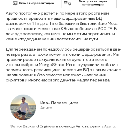
Все презентации
Скачать презентацию
конференции
Авито постоянно растет, и по мере этого роста нам
пришлось перевозить наши шардированные БД
размером от 1 ТБ до 5 ТБ с больших и быстрых Bare Metal
на маленькие и медленные K8s-коробочки до 300 ГБ. В
докладе расскажу, как именно мы с этим справились и
какие «подводные камни» встретились на пути.
Для переезда нам понадобилось решардироваться в два-
четыре раза, а также поменять ключи шардирования. Мы
провели ресерч актуальных инструментов и по его
итогам выбрали MongoShake. Мы его улучшили, добавив
возможность репликации в несколько БД с новым ключом
шардирования. Это помогло избежать написания
скриптов и многочасового даунтайма для переезда.
Иван Перевощиков
Авито
Senior Backend Engineer в команде Автозагрузки в Авито.