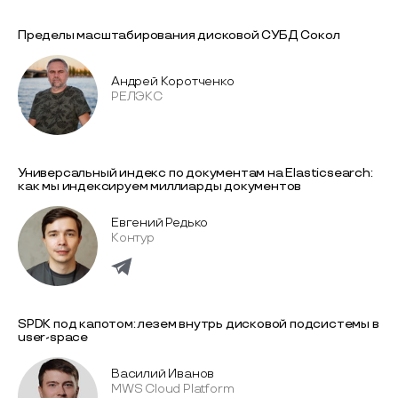
Пределы масштабирования дисковой СУБД Сокол
Андрей Коротченко
РЕЛЭКС
Универсальный индекс по документам на Elasticsearch:
как мы индексируем миллиарды документов
Евгений Редько
Контур
SPDK под капотом: лезем внутрь дисковой подсистемы в
user-space
Василий Иванов
MWS Cloud Platform