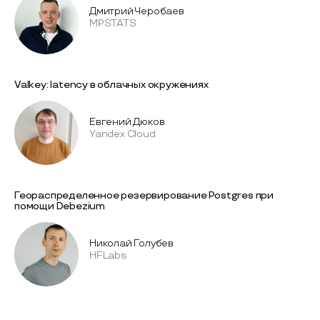
Дмитрий Черобаев
MPSTATS
Valkey: latency в облачных окружениях
Евгений Дюков
Yandex Cloud
Геораспределенное резервирование Postgres при
помощи Debezium
Николай Голубев
HFLabs