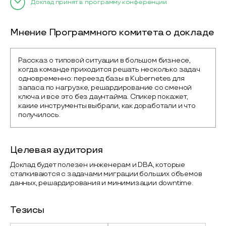
Доклад принят в программу конференции
Мнение Программного комитета о докладе
Рассказ о типовой ситуации в большом бизнесе, 
когда команде приходится решать несколько задач 
одновременно: переезд базы в Kubernetes для 
запаса по нагрузке, решардирование со сменой 
ключа и все это без даунтайма. Спикер покажет, 
какие инструменты выбрали, как доработали и что 
получилось.
Целевая аудитория
Доклад будет полезен инженерам и DBA, которые
сталкиваются с задачами миграции больших объемов
данных, решардирования и минимизации downtime.
Тезисы