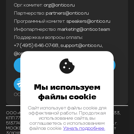
Орг. комитет:
org@ontico.ru
Партнерство:
partners@ontico.ru
Программный комитет:
speakers@ontico.ru
Инфопартнерство:
marketing@ontico.team
Поддержка и вопросы оплаты:
+7 (495) 646-07-68
,
support@ontico.ru
,
@ontico_support
Мы в телеграм
Мы используем
ООО «Конференции Олега Бунина»
файлы cookie
Сайт использует файлы cookie для
ООО «Конференции Олега Бунина», ИНН 7733863233,
эффективной работы. Продолжая
КПП 771401001 , ОКВЭД 62.01, ОКПО 26117225, ОГРН
использование сайта, вы
5137746153518, Банк получателя АО «АЛЬФА-БАНК», г.
соглашаетесь с использованием
МОСКВА, БИК 044525593, корреспондентский счет
файлов cookie.
Узнать подробнее.
30101810200000000593, расчетный счет