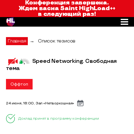
Saint HighLoad++
Конференция завершена.
Ждем вас
на Saint HighLoad++
в следующий раз!
Главная
→
Список тезисов
Speed Networking. Свободная
тема
Оффтоп
24 июня, 18:00, Зал «Нетворкошная»
Доклад принят в программу конференции