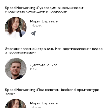
Speed Networking «Руководим, а не выживаем:
управление командами и процессы»
Мария Церетели
Т-Банк
Эволюция главной страницы Иви, вертикализация видео
и персонализация
Дмитрий Гончар
Иви
Speed Networking «Под капотом: backend, архитектура,
прод»
Мария Церетели
Т-Банк