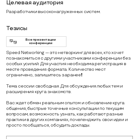
Целевая аудитория
Разработчики высоконагруженных систем.
Тезисы
Все презентации
конференции
Speed Networking — это нетворкинг для всех, кто хочет
познакомиться с другими участниками конференции без
особых усилий. Для участия необходима регистрация в
месте проведения формата. Количество мест
ограничено, запишитесь заранее❗️
Тема сессии свободная. Для обсуждения любых тем и
расширения круга знакомств.
Вас ждет обмен реальным опытом и обновление круга
общения, быстрые точечные консультации по текущим
вопросам, возможность узнать, как работают разные
практики в других компаниях, почеленджить свои идеи и
просто пообщаться, обсудить доклады.