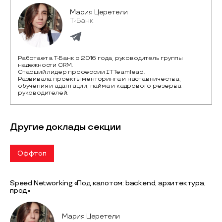
Мария Церетели
Т-Банк
Работает в Т-Банк c 2016 года, руководитель группы
надежности CRM.
Старший лидер профессии IT Teamlead.
Развивала проекты менторинга и наставничества,
обучения и адаптации, найма и кадрового резерва
руководителей.
Другие доклады секции
Оффтоп
Speed Networking «Под капотом: backend, архитектура,
прод»
Мария Церетели