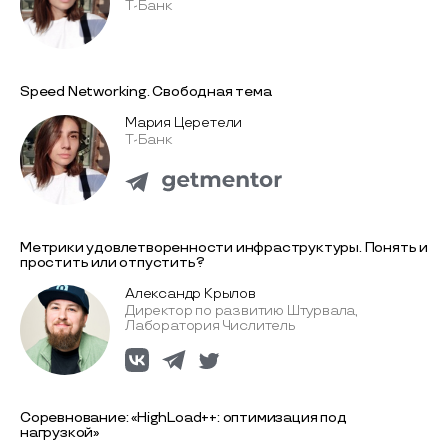
Т-Банк
Speed Networking. Свободная тема
Мария Церетели
Т-Банк
Метрики удовлетворенности инфраструктуры. Понять и
простить или отпустить?
Александр Крылов
Директор по развитию Штурвала,
Лаборатория Числитель
Соревнование: «HighLoad++: оптимизация под
нагрузкой»