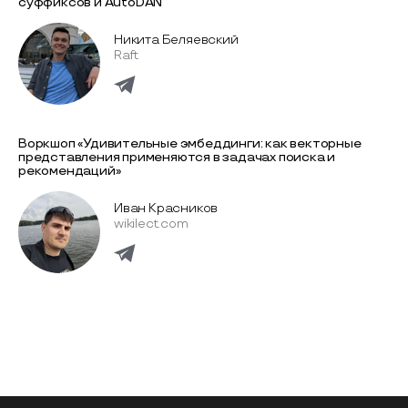
суффиксов и AutoDAN
Никита Беляевский
Raft
Воркшоп «Удивительные эмбеддинги: как векторные
представления применяются в задачах поиска и
рекомендаций»
Иван Красников
wikilect.com