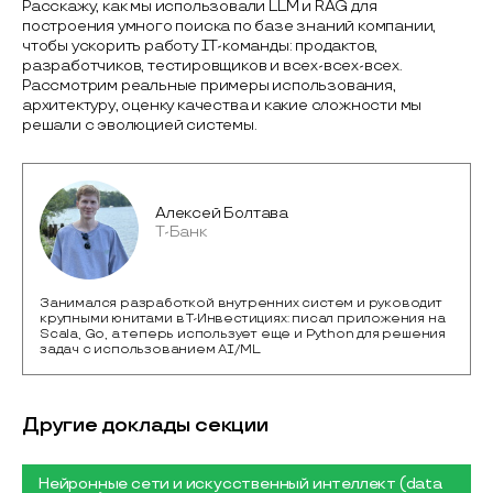
Расскажу, как мы использовали LLM и RAG для
построения умного поиска по базе знаний компании,
чтобы ускорить работу IT-команды: продактов,
разработчиков, тестировщиков и всех-всех-всех.
Рассмотрим реальные примеры использования,
архитектуру, оценку качества и какие сложности мы
решали с эволюцией системы.
Алексей Болтава
Т-Банк
Занимался разработкой внутренних систем и руководит
крупными юнитами в Т-Инвестициях: писал приложения на
Scala, Go, а теперь использует еще и Python для решения
задач с использованием AI/ML.
Другие доклады секции
Нейронные сети и искусственный интеллект (data