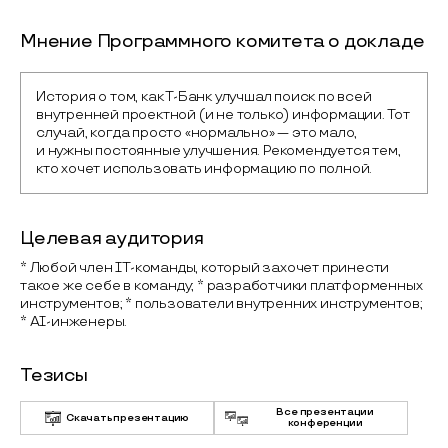
Мнение Программного комитета о докладе
История о том, как Т-Банк улучшал поиск по всей 
внутренней проектной (и не только) информации. Тот 
случай, когда просто «нормально» — это мало, 
и нужны постоянные улучшения. Рекомендуется тем, 
кто хочет использовать информацию по полной.
Целевая аудитория
* Любой член IT-команды, который захочет принести
такое же себе в команду; * разработчики платформенных
инструментов; * пользователи внутренних инструментов;
* AI-инженеры.
Тезисы
Все презентации
Скачать презентацию
конференции