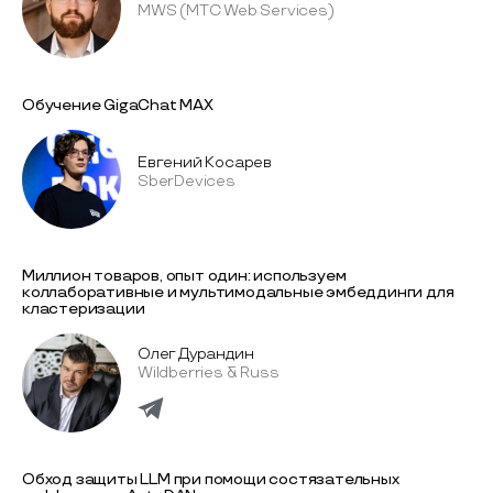
MWS (МТС Web Services)
Обучение GigaChat MAX
Евгений Косарев
SberDevices
Миллион товаров, опыт один: используем
коллаборативные и мультимодальные эмбеддинги для
кластеризации
Олег Дурандин
Wildberries & Russ
Обход защиты LLM при помощи состязательных