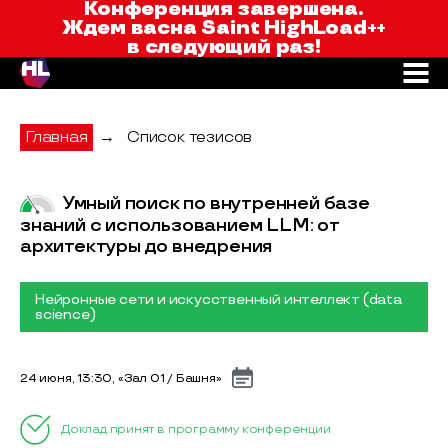
Saint HighLoad++
Конференция завершена.
Ждем вас
на Saint HighLoad++
в следующий раз!
Главная
→
Список тезисов
Умный поиск по внутренней базе
знаний с использованием LLM: от
архитектуры до внедрения
Нейронные сети и искусственный интеллект (data
science)
24 июня, 13:30, «Зал 01 / Башня»
Доклад принят в программу конференции