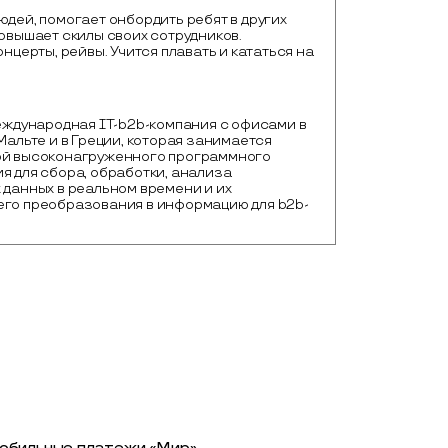
юдей, помогает онбордить ребят в других
повышает скилы своих сотрудников.
онцерты, рейвы. Учится плавать и кататься на
еждународная IT-b2b-компания с офисами в 
Мальте и в Греции, которая занимается 
й высоконагруженного программного 
 для сбора, обработки, анализа 
данных в реальном времени и их 
го преобразования в информацию для b2b-