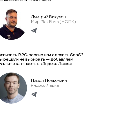
обильные платежи «Мир»
Дмитрий Викулов
Мир Plat.Form (НСПК)
азвивать B2C-сервис или сделать SaaS?
ы решили не выбирать — добавляем
ультитенантность в «Яндекс Лавка»
Павел Подколзин
Яндекс Лавка