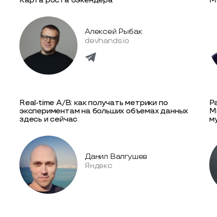
Карта роста бэкендера
М
Алексей Рыбак
devhands.io
Real-time A/B: как получать метрики по
Р
экспериментам на больших объемах данных
М
здесь и сейчас
м
Данил Валгушев
Яндекс