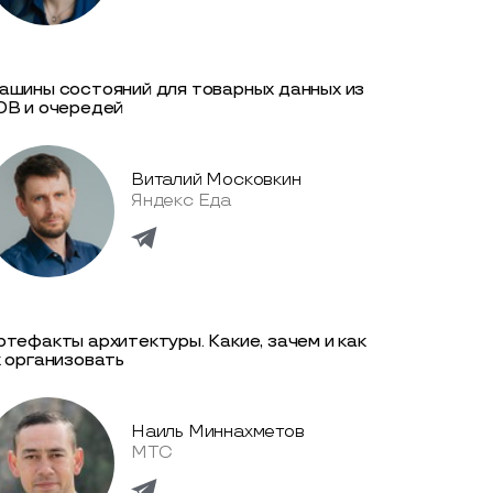
ашины состояний для товарных данных из
DB и очередей
Виталий Московкин
Яндекс Еда
ртефакты архитектуры. Какие, зачем и как
х организовать
Наиль Миннахметов
МТС