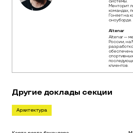
системы.
Менторит л
командах, 
Гоняет на к
сноуборде.
Altenar
Altenar — м
России, на 
разработко
обеспечения
спортивных 
последующе
клиентов.
Другие доклады секции
Архитектура