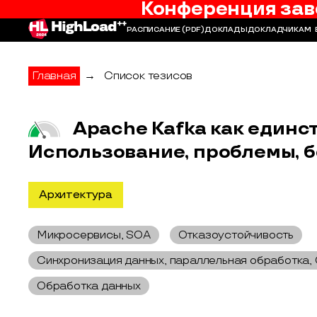
Конференция зав
РАСПИСАНИЕ
(PDF)
ДОКЛАДЫ
ДОКЛАДЧИКАМ
Главная
→
Список тезисов
Apache Kafka как единс
Использование, проблемы, б
Архитектура
Микросервисы, SOA
Отказоустойчивость
Синхронизация данных, параллельная обработка,
Обработка данных