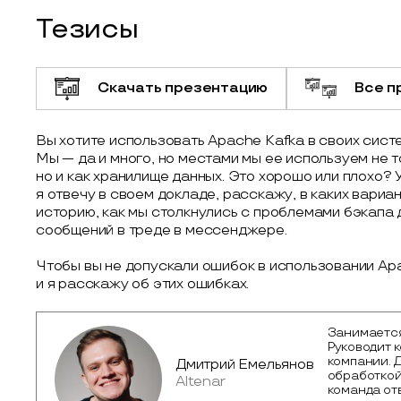
Тезисы
Скачать презентацию
Все п
Вы хотите использовать Apache Kafka в своих сист
Мы — да и много, но местами мы ее используем не 
но и как хранилище данных. Это хорошо или плохо? 
я отвечу в своем докладе, расскажу, в каких вариа
историю, как мы столкнулись с проблемами бэкапа д
сообщений в треде в мессенджере.
Чтобы вы не допускали ошибок в использовании Apa
и я расскажу об этих ошибках.
Занимается 
Руководит 
компании. 
Дмитрий Емельянов
обработкой
Altenar
команда от