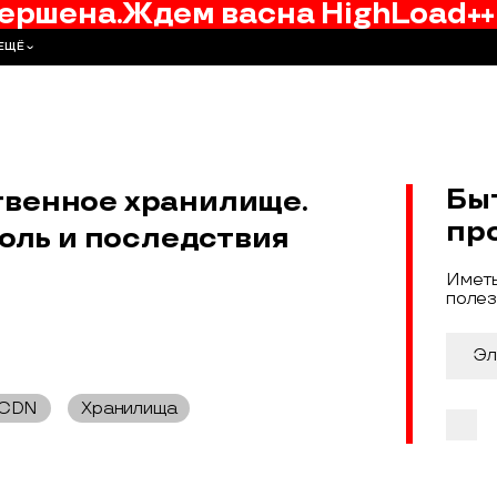
ершена.
Ждем вас
на
HighLoad++
ЕЩЁ
Бы
твенное хранилище.
пр
оль и последствия
Иметь
полез
 CDN
Хранилища