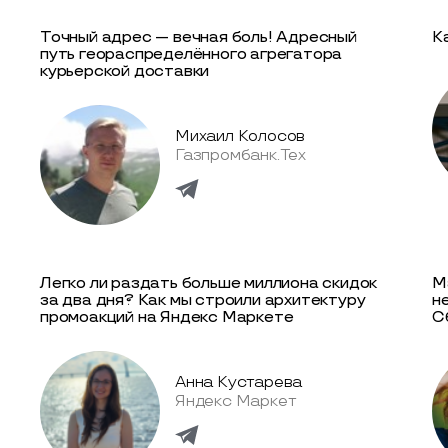
Точный адрес — вечная боль! Адресный
К
путь геораспределённого агрегатора
курьерской доставки
Михаил Колосов
Газпромбанк.Тех
Легко ли раздать больше миллиона скидок
М
за два дня? Как мы строили архитектуру
н
промоакций на Яндекс Маркете
С
Анна Кустарева
Яндекс Маркет