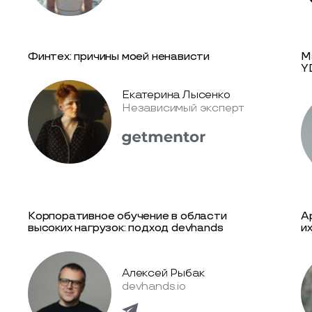
Финтех: причины моей ненависти
М
Y
Екатерина Лысенко
Независимый эксперт
Корпоративное обучение в области
А
высоких нагрузок: подход devhands
и
Алексей Рыбак
devhands.io