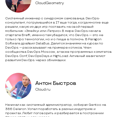
CloudGeometry
Системный инженер с синдромом самозванца. DevOps-
консультант, погрузившийся в IT еще тогда, когда многие еще
решали, какую из двух игр поставить на свой первый
мобильник: «Змейку» или «Тетрис». В мире DevOps начал в
стартапе Breffi, именно там убедился, что DevOps — это не
только про технологии, но и о пицце в полночь. В Paragon
Software драйвил DataBus. Делится знаниями на курсах по
DevOps — рассказывает на примере котиков. Член
сообщества DevOps Moscow, а также программных комитетов
DevOps Conf, DevOpsDays и HighLoad. Активный евангелист
развития DevOps через обнимашки.
Антон Быстров
Cloud.ru
Начинал как системный администратор, собирал Gentoo на
366 Celeron. Успел поработать в разных индустриях и
проектах. Любит поговорить и разбирается в построении