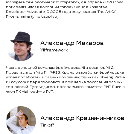
manager в технологических стартапах, а в апреле 2020 года
присоединился к компании Yandex Cloud в качестве
Developer Advocate. С 2008 года веду подкаст The Art Of
Programming (t.me/taoplive).
Александр Макаров
Yii framework
Часть основной команды фреймворка Yii и соавтор Yii 2.
Представитель Yii в PHP-FIG. Кроме разработки фреймворка
успел поработать в разных компаниях, таких как Skyeng, Wrike
и Stay.com и перепробовать в бою целые поколения разных
технологий. Руководитель программого комитета PHP Russia,
член ПК Highload++ и РИТ.
Александр Крашенинников
Tinkoff