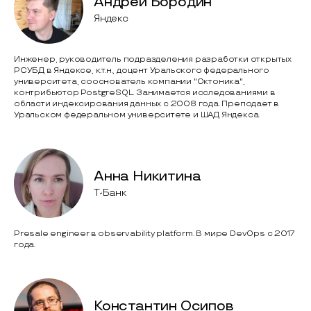
Андрей Бородин
Яндекс
Инженер, руководитель подразделения разработки открытых
РСУБД в Яндексе, к.т.н., доцент Уральского федерального
университета, сооснователь компании "Октоника",
контрибьютор PostgreSQL. Занимается исследованиями в
области индексирования данных с 2008 года. Преподает в
Уральском федеральном университете и ШАД Яндекса.
Анна Никитина
Т-Банк
Presale engineer в observability platform. В мире DevOps c 2017
года.
Константин Осипов