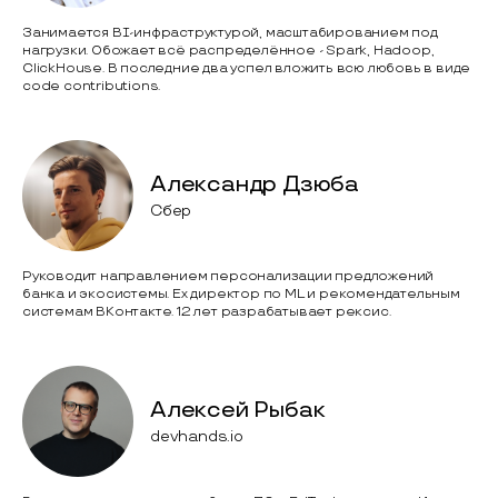
Занимается BI-инфраструктурой, масштабированием под
нагрузки. Обожает всё распределённое - Spark, Hadoop,
ClickHouse. В последние два успел вложить всю любовь в виде
code contributions.
Александр Дзюба
Сбер
Руководит направлением персонализации предложений
банка и экосистемы. Ex директор по ML и рекомендательным
системам ВКонтакте. 12 лет разрабатывает рексис.
Алексей Рыбак
devhands.io