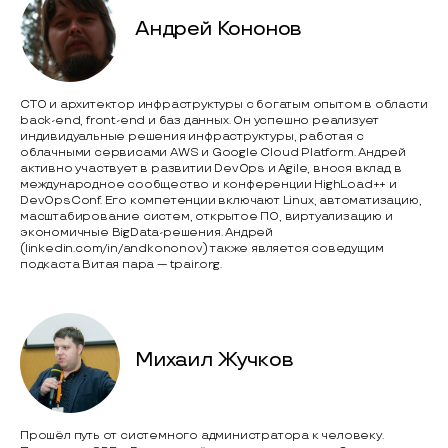
Андрей Кононов
CTO и архитектор инфраструктуры с богатым опытом в области
back-end, front-end и баз данных. Он успешно реализует
индивидуальные решения инфраструктуры, работая с
облачными сервисами AWS и Google Cloud Platform. Андрей
активно участвует в развитии DevOps и Agile, внося вклад в
международное сообщество и конференции HighLoad++ и
DevOpsConf. Его компетенции включают Linux, автоматизацию,
масштабирование систем, открытое ПО, виртуализацию и
экономичные BigData-решения. Андрей
(linkedin.com/in/andkononov) также является соведущим
подкаста Витая пара — tpair.org.
Михаил Жучков
Прошёл путь от системного администратора к человеку.