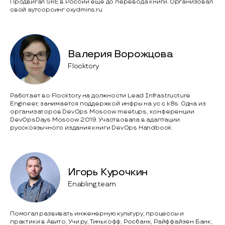
Продвигал SRE в России ещё до перевода книги. Организовал
свой аутсорсинг oxydmins.ru
Валерия Ворожцова
Flocktory
Работает во Flocktory на должности Lead Infrastructure
Engineer, занимается поддержкой инфры на yc с k8s. Одна из
организаторов DevOps Moscow meetups, конференции
DevOpsDays Moscow 2019. Участвовала в адаптации
русскоязычного издания книги DevOps Handbook.
Игорь Курочкин
Enabling.team
Помогал развивать инженерную культуру, процессы и
практики в Авито, Учи.ру, Тинькофф, Росбанк, Райффайзен Банк,