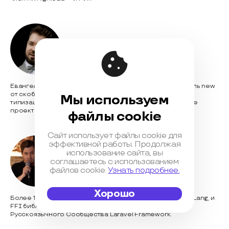
Валентин Удальцов
Пых
Евангелист PHP. Автор канала Пых @phpyh. Освободитель new
от скобок в PHP 8.4. Сейчас занимаюсь статической
Мы используем
типизацией и рефлексией для PHP в рамках open source
проекта Typhoon.
файлы cookie
Сайт использует файлы cookie для
эффективной работы. Продолжая
использование сайта, вы
Несмеянов Кирилл
соглашаетесь с использованием
файлов cookie.
Узнать подробнее.
Хорошо
Более 10+ лет в экосистеме PHP. Автор phplrt, PHP TypeLang, и
FFI библиотек. Контрибьютор языка. Представитель
Русскоязычного Сообщества Laravel Framework.