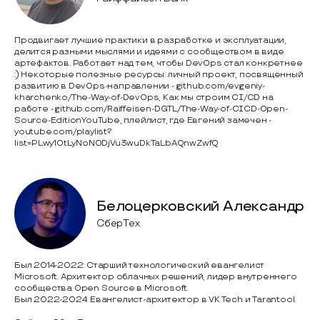
Продвигает лучшие практики в разработке и эксплуатации,
делится разными мыслями и идеями с сообществом в виде
артефактов. Работает над тем, чтобы DevOps стал конкретнее
:) Некоторые полезные ресурсы: личный проект, посвященный
развитию в DevOps-направлении - github.com/evgeniy-
kharchenko/The-Way-of-DevOps, Как мы строим CI/CD на
работе - github.com/Raiffeisen-DGTL/The-Way-of-CICD-Open-
Source-EditionYouTube, плейлист, где Евгений замечен -
youtube.com/playlist?
list=PLwy10tLyNoN0DjVu3wuDkTaLbAQnwZwfQ
Белоцерковский Александр
СберТех
Был 2014-2022: Старший технологический евангелист
Microsoft. Архитектор облачных решений, лидер внутреннего
сообщества Open Source в Microsoft.
Был 2022-2024: Евангелист-архитектор в VK Tech и Tarantool.