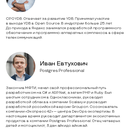
CPO YDB. Отвечает за развитие YDB. Принимал участие
в выходе YDB в Open Source. В индустрии больше 25 лет.
До прихода в Яндекс занимался разработкой программного
обеспечения и программно-аппаратных комплексов в сфере
телекоммуникаций.
Иван Евтухович
Postgres Professional
Закончив МФТИ, начал свой профессиональный путь
разработчиком на C# и ASP.Net, а затем PHP и Ruby. Был
шестым сотрудником в Одноклассниках, руководил
разработкой облака в компании Scalaxy и руководил
разработкой российской версии Groupon. Сооснователь
компании «Экспресс 42» — центра DevOps-экспертизы. В
настоящее время руководит департаментом экосистемных
продуктов в компании Postgres Professional. Отец четверых
детей и мотоциклист, 3 дан айкидо айкикай.