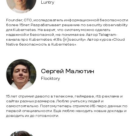
Luntry
Founder, CTO, исследователь информационной безопасности
более 15лет. Разрабатывает решение по security observability
для Kubernetes. Не верит, что систему можно сделать
надежной и безопасной, не понимая ее. Автор Telegram-
канала про Kubernetes «K8s (in)security». Автор курса «Cloud
Native безопасность в Kubernetes».
Сергей Малютин
Flocktory
15 лет стримил девопс в телекоме, геймдеве, rtb рекламе и
сайтах разных размеров. Люблю учиться у людей и
самостоятельно. Поэтому теперь стримлю ИБ перс. данных по
первой специальности. Ещё люблю находить новые доклады и
доводить их до готовности.