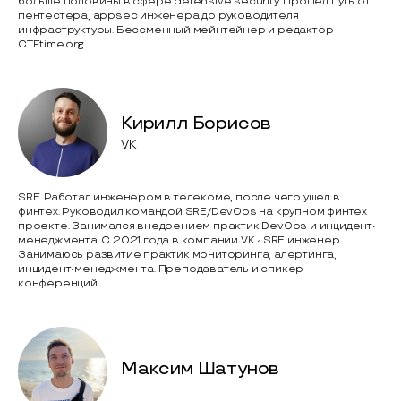
больше половины в сфере defensive security. Прошел путь от
пентестера, appsec инженера до руководителя
инфраструктуры. Бессменный мейнтейнер и редактор
CTFtime.org.
Кирилл Борисов
VK
SRE. Работал инженером в телекоме, после чего ушел в
финтех. Руководил командой SRE/DevOps на крупном финтех
проекте. Занимался внедрением практик DevOps и инцидент-
менеджмента. С 2021 года в компании VK - SRE инженер.
Занимаюсь развитие практик мониторинга, алертинга,
инцидент-менеджмента. Преподаватель и спикер
конференций.
Максим Шатунов