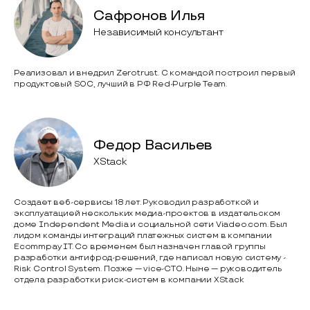
Сафронов Илья
Независимый консультант
Реализовал и внедрил Zerotrust. С командой построил первый
продуктовый SOC, лучший в РФ Red-Purple Team.
Федор Васильев
XStack
Создает веб-сервисы 18 лет. Руководил разработкой и
эксплуатацией нескольких медиа-проектов в издательском
доме Independent Media и социальной сети Viadeo.com. Был
лидом команды интеграций платежных систем в компании
Ecommpay IT. Со временем был назначен главой группы
разработки антифрод-решений, где написал новую систему -
Risk Control System. Позже — vice-CTO. Ныне — руководитель
отдела разработки риск-систем в компании XStack