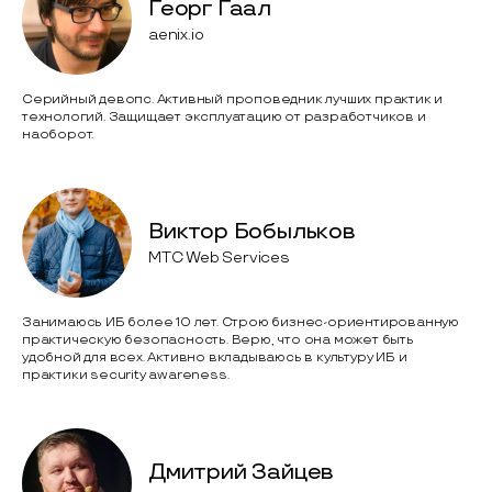
Георг Гаал
aenix.io
Серийный девопс. Активный проповедник лучших практик и
технологий. Защищает эксплуатацию от разработчиков и
наоборот.
Виктор Бобыльков
MTС Web Services
Занимаюсь ИБ более 10 лет. Строю бизнес-ориентированную
практическую безопасность. Верю, что она может быть
удобной для всех. Активно вкладываюсь в культуру ИБ и
практики security awareness.
Дмитрий Зайцев