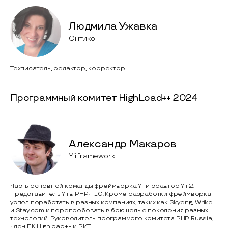
Людмила Ужавка
Онтико
Техписатель, редактор, корректор.
Программный комитет HighLoad++ 2024
Александр Макаров
Yii framework
Часть основной команды фреймворка Yii и соавтор Yii 2.
Представитель Yii в PHP-FIG. Кроме разработки фреймворка
успел поработать в разных компаниях, таких как Skyeng, Wrike
и Stay.com и перепробовать в бою целые поколения разных
технологий. Руководитель программого комитета PHP Russia,
член ПК Highload++ и РИТ.