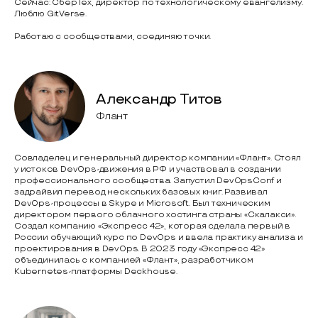
Сейчас: СберТех, директор по технологическому евангелизму.
Люблю GitVerse.
Работаю с сообществами, соединяю точки.
Александр Титов
Флант
Совладелец и генеральный директор компании «Флант». Стоял
у истоков DevOps-движения в РФ и участвовал в создании
профессионального сообщества. Запустил DevOpsConf и
задрайвил перевод нескольких базовых книг. Развивал
DevOps-процессы в Skype и Microsoft. Был техническим
директором первого облачного хостинга страны «Скалакси».
Создал компанию «Экспресс 42», которая сделала первый в
России обучающий курс по DevOps и ввела практику анализа и
проектирования в DevOps. В 2023 году «Экспресс 42»
объединилась с компанией «Флант», разработчиком
Kubernetes-платформы Deckhouse.