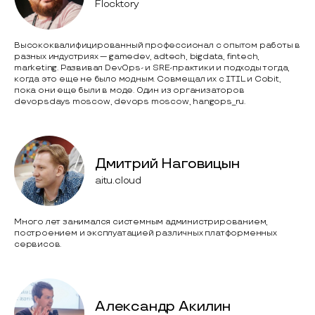
Flocktory
Высококвалифицированный профессионал с опытом работы в
разных индустриях — gamedev, adtech, bigdata, fintech,
marketing. Развивал DevOps- и SRE-практики и подходы тогда,
когда это еще не было модным. Совмещал их с ITIL и Cobit,
пока они еще были в моде. Один из организаторов
devopsdays moscow, devops moscow, hangops_ru.
Дмитрий Наговицын
aitu.cloud
Много лет занимался системным администрированием,
построением и эксплуатацией различных платформенных
сервисов.
Александр Акилин