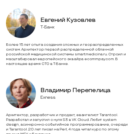
Евгений Кузовлев
Т-Банк
Более 15 лет опыта создания сложных и геораспределенных
систем. Архитектор первой распределенной облачной
российской медицинской системы smartmedicina.ru. Строил и
масштабировал европейского эквайра ecommpay.com. В
настоящее время CTO в Т-Банке.
Владимир Перепелица
Exness
Архитектор, разработчик и продакт, евангелист Tarantool.
Разработал и запустил с нуля S3 в VK Cloud. Любит system
design, асинхронно-событийное программирование, очереди
и Tarantool. 20 лет писал на Perl, 4 года читал курс по этому