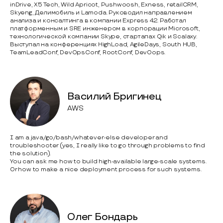
inDrive, X5 Tech, Wild Apricot, Pushwoosh, Exness, retailCRM,
Skyeng, Делимобиль и Lamoda. Руководил направлением
анализа и консалтинга в компании Express 42. Работал
платформенным и SRE инженером в корпорации Microsoft,
технологической компании Skype, стартапах Qik и Scalaxy.
Выступал на конференциях HighLoad, AgileDays, South HUB,
TeamLeadConf, DevOpsConf, RootConf, DevOops.
Василий Бригинец
AWS
I am a java/go/bash/whatever-else developer and
troubleshooter (yes, I really like to go through problems to find
the solution).
You can ask me how to build high-available large-scale systems.
Or how to make a nice deployment process for such systems.
Олег Бондарь