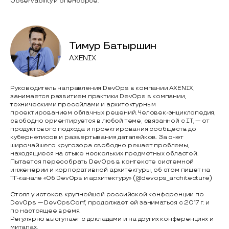
Observability и опенсорсе.
Тимур Батыршин
AXENIX
Руководитель направления DevOps в компании AXENIX,
занимается развитием практики DevOps в компании,
техническими пресейлами и архитектурным
проектированием облачных решений. Человек-энциклопедия,
свободно ориентируется в любой теме, связанной с IT, — от
продуктового подхода и проектирования сообществ до
кубернетисов и развертывания даталейков. За счет
широчайшего кругозора свободно решает проблемы,
находящиеся на стыке нескольких предметных областей.
Пытается пересобрать DevOps в контексте системной
инженерии и корпоративной архитектуры, об этом пишет на
ТГ-канале «Об DevOps и архитектуру» (@devops_architecture)
Стоял у истоков крупнейшей российской конференции по
DevOps — DevOpsConf, продолжает ей заниматься с 2017 г. и
по настоящее время.
Регулярно выступает с докладами и на других конференциях и
митапах.