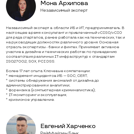
Мона Архипова
Независимый эксперт
Независимый эксперт в области ИБ и ИТ, предприниматель. В
настоящее время консультант и привлеченный vCISO/vCIO
для ряда стартапов, ранее работала как на технических, так и
на руководящих должностях различного уровня. Основная
отрасль экспертизы - банки и финтех. Принимает активное
участие в дизайне и технических работах по приведению
соответствия различных IТ-инфраструктур к стандартам
ISO27002, SOX, PCI DSS.
Более 17 лет опыта. Ключевые компетенции:
* менеджмент инцидентов ИБ — SOC, CERT;
* системы обнаружения аномалий от дизайна до
администрирования и аналитики;
* форензика (компьютерная криминалистика);
* IT-мониторинг и эксплуатация;
* кризисное управление.
Евгений Харченко
Райффайзен Банк