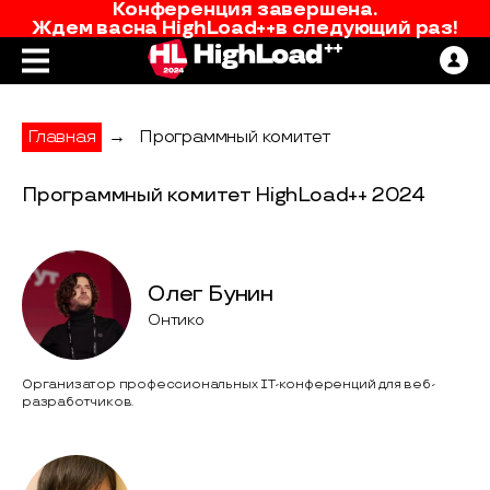
Конференция завершена.
Ждем вас
на
HighLoad++
в следующий раз!
Главная
→
Программный комитет
Программный комитет HighLoad++ 2024
Олег Бунин
Онтико
Организатор профессиональных IT-конференций для веб-
разработчиков.