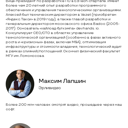
Вице-президент по разработке ПО в EdTech-стартапе. Имеет
более чем 20-летний опыт разработки программного
обеспечения и управления технологическими организациями.
Алексей был техническим директором в Vezet (приобретен
«Яндекс. Такси» в 2019 году), а также главой разработки и
генеральным директором московского офиса Badoo (2005-
2017). Основатель «хайлоад-буткэмпа» devhands. io.
Консультирует CEO/CTO в областях: управление
технологической организацией (особенно в фазах активного
роста и «кризисных» фазах, включая M&A), оптимизация
инфраструктуры и стоимости владения, технологический аудит
в рамках слияний/поглощений. Окончил физический факультет
МГУ им. Ломоносова.
Максим Лапшин
Эрливидео
Более 200 млн человек смотрят видео, прошедшее через наш
софт.