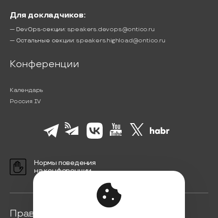
Для докладчиков:
— DevOps-секции:
speakers.devops@ontico.ru
— Остальные секции:
speakers.highload@ontico.ru
Конференции
Календарь
Россия IV
Нормы поведения
на конференции
Правовая информация