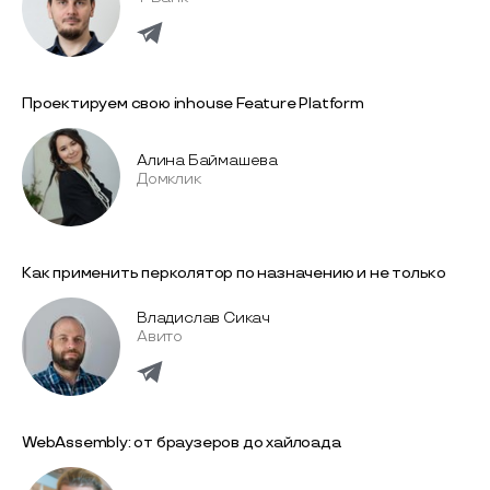
Проектируем свою inhouse Feature Platform
Алина Баймашева
Домклик
Как применить перколятор по назначению и не только
Владислав Сикач
Авито
WebAssembly: от браузеров до хайлоада