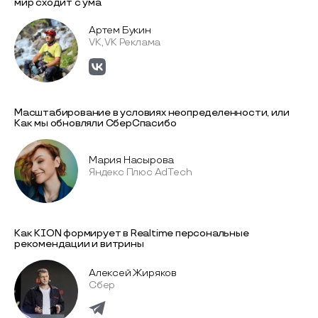
мир сходит с ума
Артем Букин
VK, VK Реклама
Масштабирование в условиях неопределенности, или
Как мы обновляли СберСпасибо
Мария Насырова
Яндекс Плюс AdTech
Как KION формирует в Realtime персональные
рекомендации и витрины
Алексей Жиряков
Сбер