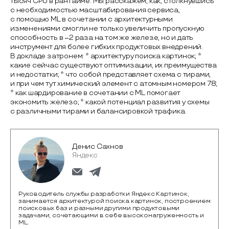
тысяч CPU в рантайме. Мы расскажем, как, столкнувшись
с необходимостью масштабирования сервиса,
с помощью ML в сочетании с архитектурными
изменениями смогли не только увеличить пропускную
способность в ~2 раза на том же железе, но и дать
инструмент для более гибких продуктовых внедрений.
В докладе затронем: * архитектуру поиска картинок; *
какие сейчас существуют оптимизации, их преимущества
и недостатки; * что собой представляет схема с тирами,
и при чем тут химический элемент с атомным номером 78;
* как шардирование в сочетании с ML помогает
экономить железо; * какой потенциал развития у схемы
с различными тирами и балансировкой трафика.
Денис Сахнов
Яндекс
Руководитель службы разработки Яндекс Картинок,
занимается архитектурой поиска картинок, построением
поисковых баз и разными другими продуктовыми
задачами, сочетающими в себе высоконагруженность и
ML.