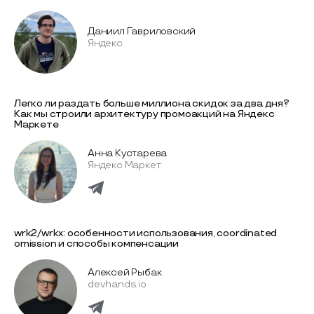
Даниил Гавриловский
Яндекс
Легко ли раздать больше миллиона скидок за два дня?
Как мы строили архитектуру промоакций на Яндекс
Маркете
Анна Кустарева
Яндекс Маркет
wrk2/wrkx: особенности использования, coordinated
omission и способы компенсации
Алексей Рыбак
devhands.io