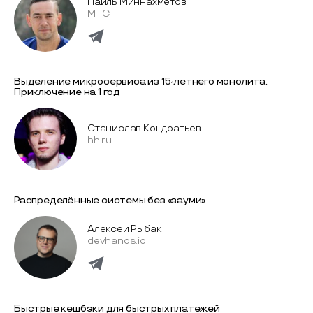
Наиль Миннахметов
МТС
Выделение микросервиса из 15-летнего монолита.
Приключение на 1 год
Станислав Кондратьев
hh.ru
Распределённые системы без «зауми»
Алексей Рыбак
devhands.io
Быстрые кешбэки для быстрых платежей