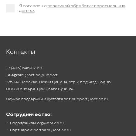
Я согласен с
политикой обработки персональных
данных
Контакты
+7 (495) 646-07-68
Telegram:
@ontico_support
125040, Москва, Нижняя ул., д. 14, стр. 7, подъезд 1, оф. 16
ООО «Конференции Олега Бунина»
Служба поддержки и бухгалтерия:
support@ontico.ru
Сотрудничество:
— Подрядчикам:
org@ontico.ru
— Партнёрам:
partners@ontico.ru