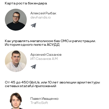
Карта роста бэкендера
Алексей Рыбак
devhands.io
Как управлять мегаполисом без СМС и регистрации.
История одного пилота АСУДД
Арсений Сазанов
ИП Сазанов А.М.
От 45 до 450 Gbit/s, или 10 лет эволюции архитектуры
сетевых stateful-приложений
Павел Иващенко
TrafficSoft