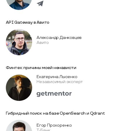
API Gateway в Авито
Александр Данковцев
Авито
Финтех: причины моей ненависти
Екатерина Лысенко
Независимый эксперт
Гибридный поиск на базе OpenSearch и Qdrant
Егор Прохоренко
Т-Банк