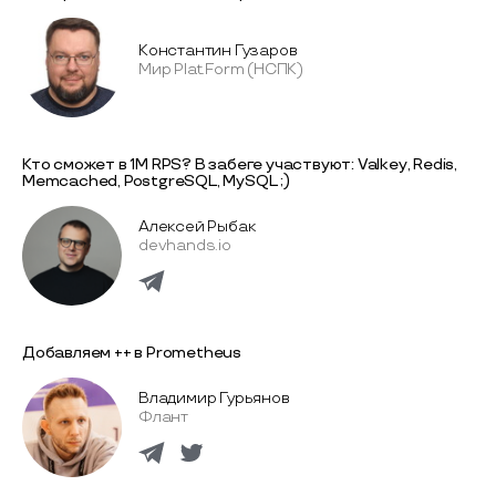
Константин Гузаров
Мир Plat.Form (НСПК)
Кто сможет в 1M RPS? В забеге участвуют: Valkey, Redis,
Memcached, PostgreSQL, MySQL ;)
Алексей Рыбак
devhands.io
Добавляем ++ в Prometheus
Владимир Гурьянов
Флант