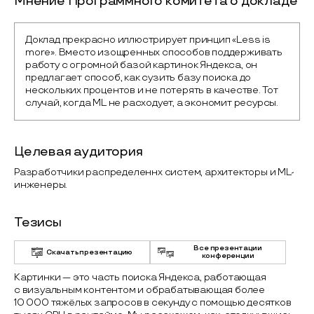
Мнение Программного комитета о докладе
Доклад прекрасно иллюстрирует принцип «Less is 
more». Вместо изощренных способов поддерживать 
работу с огромной базой картинок Яндекса, он 
предлагает способ, как сузить базу поиска до 
нескольких процентов и не потерять в качестве. Тот 
случай, когда ML не расходует, а экономит ресурсы.
Целевая аудитория
Разработчики распределеннх систем, архитекторы и ML-
инженеры.
Тезисы
Все презентации
Скачать презентацию
конференции
Картинки — это часть поиска Яндекса, работающая
с визуальным контентом и обрабатывающая более
10 000 тяжёлых запросов в секунду с помощью десятков