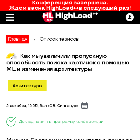
Конференция завершена.
Ждем вас
на
HighLoad++
в следующий раз!
Главная
→
Список тезисов
Как мы увеличили пропускную
способность поиска картинок с помощью
ML и изменения архитектуры
Архитектура
2 декабря, 12:25, Зал «08. Сингапур»
Доклад принят в программу конференции