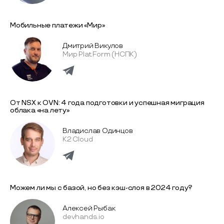
Мобильные платежи «Мир»
Дмитрий Викулов
Мир Plat.Form (НСПК)
От NSX к OVN: 4 года подготовки и успешная миграция
облака «на лету»
Владислав Одинцов
K2 Cloud
Можем ли мы с базой, но без кэш-слоя в 2024 году?
Алексей Рыбак
devhands.io