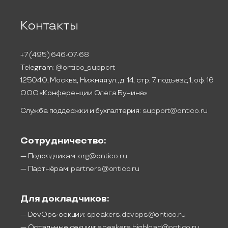
Контакты
+7 (495) 646-07-68
Telegram:
@ontico_support
125040, Москва, Нижняя ул., д. 14, стр. 7, подъезд 1, оф. 16
ООО «Конференции Олега Бунина»
Служба поддержки и бухгалтерия:
support@ontico.ru
Сотрудничество:
— Подрядчикам:
org@ontico.ru
— Партнёрам:
partners@ontico.ru
Для докладчиков:
— DevOps-секции:
speakers.devops@ontico.ru
— Остальные секции:
speakers.highload@ontico.ru