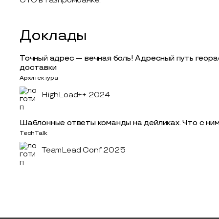
CTO в Газпромбанке.
Доклады
Точный адрес — вечная боль! Адресный путь геор
доставки
Архитектура
HighLoad++ 2024
Шаблонные ответы команды на дейликах. Что с ним
TechTalk
TeamLead Conf 2025