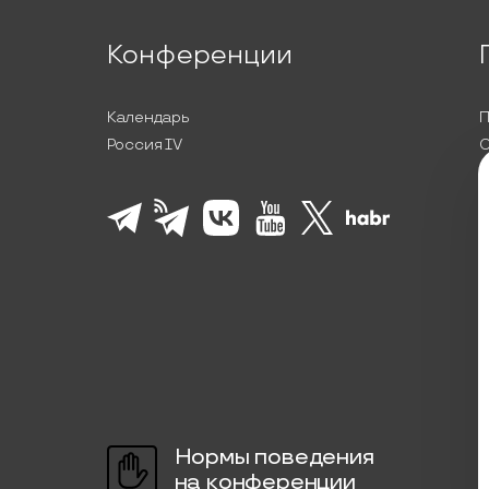
Конференции
Календарь
П
Россия IV
С
П
Л
К
Нормы поведения
на конференции