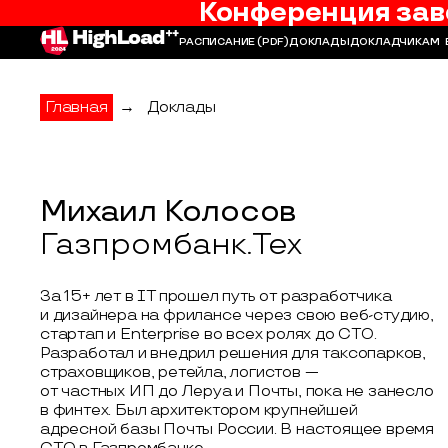
Конференция зав
РАСПИСАНИЕ
(PDF)
ДОКЛАДЫ
ДОКЛАДЧИКАМ
Главная
→
Доклады
Михаил Колосов
Газпромбанк.Тех
За 15+ лет в IТ прошел путь от разработчика
и дизайнера на фрилансе через свою веб-студию,
стартап и Enterprise во всех ролях до CTO.
Разработал и внедрил решения для таксопарков,
страховщиков, ретейла, логистов —
от частных ИП до Леруа и Почты, пока не занесло
в финтех. Был архитектором крупнейшей
адресной базы Почты России. В настоящее время