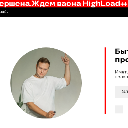
ершена.
Ждем вас
на
HighLoad++
ЕЩЁ
Бы
пр
Иметь
полез