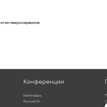
сотен микросервисов
Конференции
Календарь
П
Россия IV
С