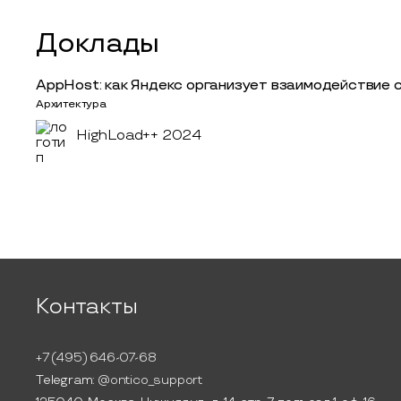
Доклады
AppHost: как Яндекс организует взаимодействие 
Архитектура
HighLoad++ 2024
Контакты
+7 (495) 646-07-68
Telegram:
@ontico_support