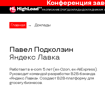
Конференция зав
РАСПИСАНИЕ
(PDF)
ДОКЛАДЫ
ДОКЛАДЧИКАМ
Главная
→
Доклады
Павел Подколзин
Яндекс Лавка
Работает в e-com 5 лет (ex-Ozon, ex-AliExpress).
Руководит командой разработки В2В-бэкенда
«Яндекс Лавка». Создают B2B-платформу для
grocery-бизнесов.