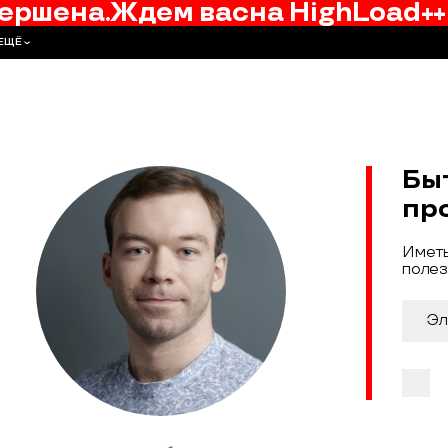
ершена.
Ждем вас
на
HighLoad++
ЕЩЁ
Бы
пр
Иметь
полез