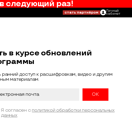
в следующий раз!
Личный
стать партнёром
кабинет
ть в курсе обновлений
ограммы
 ранний доступ к расшифровкам, видео и другим
ным материалам.
Я согласен с
политикой обработки персональных
данных