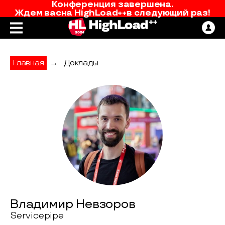
Конференция завершена.
Ждем вас
на
HighLoad++
в следующий раз!
Главная
→
Доклады
Владимир Невзоров
Servicepipe