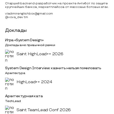
Старший backend-разработчик на проекте Антибот по защите
крупнейших банков, маркетплейсов от массовых ботовых атак.
vladimir.englishbox@gmail.com
@vova_dev tm
Доклады
Игра «System Design»
Доклады вне привычной рамки
Saint HighLoad++ 2026
System Design Interview: казнить нельзя помиловать
Архитектура
HighLoad++ 2024
Архитектурная ката
TechLead
Saint TeamLead Conf 2026