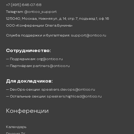
+7 (495) 646-07-68
Telegram:
@ontico_support
125040, Москва, Нижняя ул., д. 14, стр. 7, подъезд 1, оф. 16
ООО «Конференции Олега Бунина»
Служба поддержки и бухгалтерия:
support@ontico.ru
Сотрудничество:
— Подрядчикам:
org@ontico.ru
— Партнёрам:
partners@ontico.ru
Для докладчиков:
— DevOps-секции:
speakers.devops@ontico.ru
— Остальные секции:
speakers.highload@ontico.ru
Конференции
Календарь
Россия IV