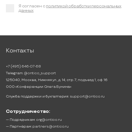
Я согласен с
политикой обработки персональных
данных
Контакты
+7 (495) 646-07-68
Telegram:
@ontico_support
125040, Москва, Нижняя ул., д. 14, стр. 7, подъезд 1, оф. 16
ООО «Конференции Олега Бунина»
Служба поддержки и бухгалтерия:
support@ontico.ru
Сотрудничество:
— Подрядчикам:
org@ontico.ru
— Партнёрам:
partners@ontico.ru