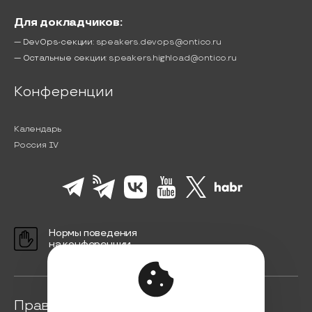
Для докладчиков:
— DevOps-секции:
speakers.devops@ontico.ru
— Остальные секции:
speakers.highload@ontico.ru
Конференции
Календарь
Россия IV
Нормы поведения
на конференции
Правовая информация