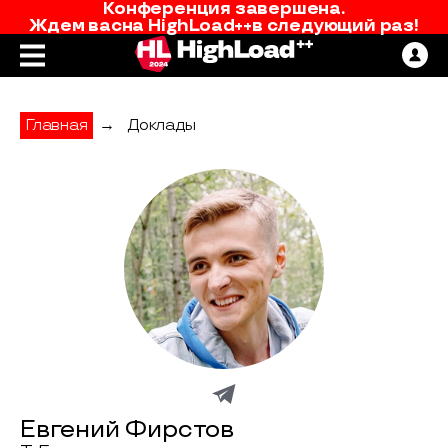
Конференция завершена.
Ждем вас
на
HighLoad++
в следующий раз!
Главная
→
Доклады
Евгений Фирстов