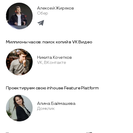
Алексей Жиряков
Сбер
Миллионы часов: поиск копий в VK Видео
Никита Кочетков
VK, ВКонтакте
Проектируем свою inhouse Feature Platform
Алина Баймашева
Домклик