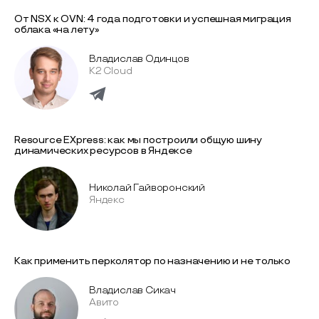
От NSX к OVN: 4 года подготовки и успешная миграция
облака «на лету»
Владислав Одинцов
K2 Cloud
Resource EXpress: как мы построили общую шину
динамических ресурсов в Яндексе
Николай Гайворонский
Яндекс
Как применить перколятор по назначению и не только
Владислав Сикач
Авито