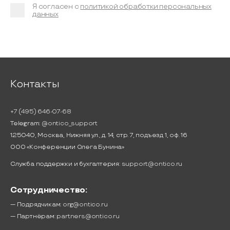
Я согласен с
политикой обработки персональных
данных
Контакты
+7 (495) 646-07-68
Telegram:
@ontico_support
125040, Москва, Нижняя ул., д. 14, стр. 7, подъезд 1, оф. 16
ООО «Конференции Олега Бунина»
Служба поддержки и бухгалтерия:
support@ontico.ru
Сотрудничество:
— Подрядчикам:
org@ontico.ru
— Партнёрам:
partners@ontico.ru