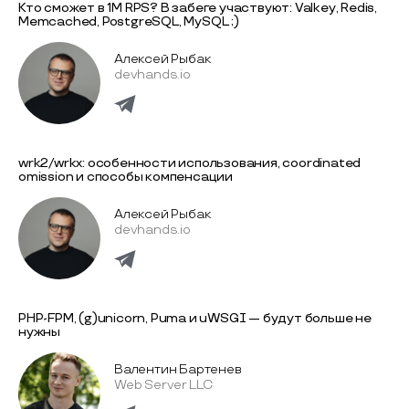
Кто сможет в 1M RPS? В забеге участвуют: Valkey, Redis,
Memcached, PostgreSQL, MySQL ;)
Алексей Рыбак
devhands.io
wrk2/wrkx: особенности использования, coordinated
omission и способы компенсации
Алексей Рыбак
devhands.io
PHP-FPM, (g)unicorn, Puma и uWSGI — будут больше не
нужны
Валентин Бартенев
Web Server LLC