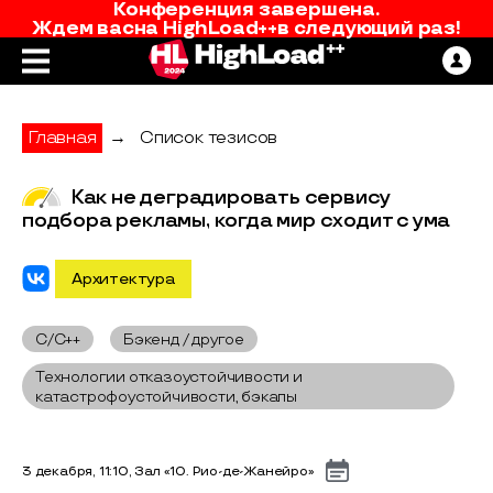
Конференция завершена.
Ждем вас
на
HighLoad++
в следующий раз!
Главная
→
Список тезисов
Как не деградировать сервису
подбора рекламы, когда мир сходит с ума
Архитектура
C/C++
Бэкенд / другое
Технологии отказоустойчивости и
катастрофоустойчивости, бэкапы
3 декабря, 11:10, Зал «10. Рио-де-Жанейро»