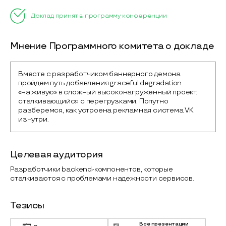
Доклад принят в программу конференции
Мнение Программного комитета о докладе
Вместе с разработчиком баннерного демона 
пройдем путь добавления graceful degradation 
«на живую» в сложный высоконагруженный проект, 
сталкивающийся с перегрузками. Попутно 
разберемся, как устроена рекламная система VK 
изнутри.
Целевая аудитория
Разработчики backend-компонентов, которые
сталкиваются с проблемами надежности сервисов.
Тезисы
Все презентации