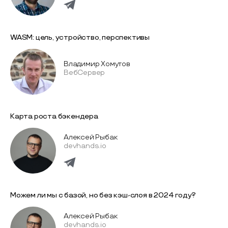
WASM: цель, устройство, перспективы
Владимир Хомутов
ВебСервер
Карта роста бэкендера
Алексей Рыбак
devhands.io
Можем ли мы с базой, но без кэш-слоя в 2024 году?
Алексей Рыбак
devhands.io