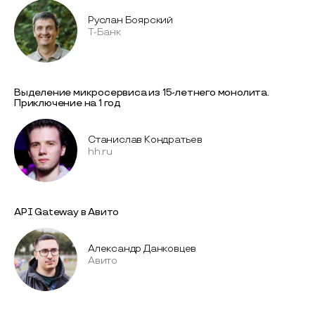
Руслан Боярский
T-Банк
Выделение микросервиса из 15-летнего монолита.
Приключение на 1 год
Станислав Кондратьев
hh.ru
API Gateway в Авито
Александр Данковцев
Авито