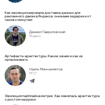
Как эволюционировала доставка данных для
рекламного движка Яндекса: снижаем задержки от
часов к минутам
Даниил Гавриловский
Яндекс
Артефакты архитектуры. Какие, зачем и как их
организовать
Наиль Миннахметов
МТС
Эволюция пайплайна метрик. Как менялась архитектура
с ростом нагрузки