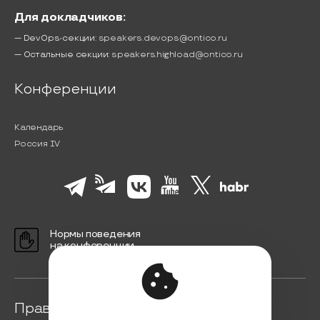
Для докладчиков:
— DevOps-секции:
speakers.devops@ontico.ru
— Остальные секции:
speakers.highload@ontico.ru
Конференции
Календарь
Россия IV
Нормы поведения
на конференции
Правовая информация