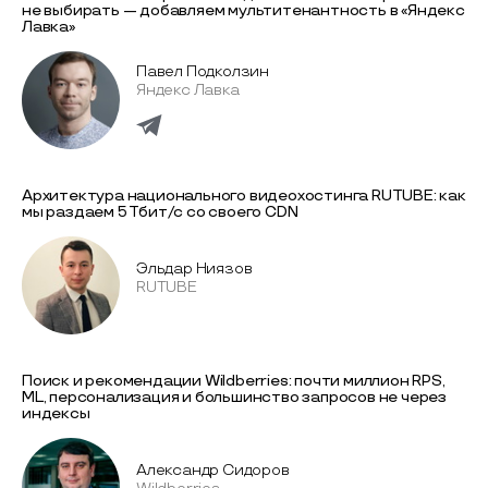
не выбирать — добавляем мультитенантность в «Яндекс
Лавка»
Павел Подколзин
Яндекс Лавка
Архитектура национального видеохостинга RUTUBE: как
мы раздаем 5 Тбит/с со своего CDN
Эльдар Ниязов
RUTUBE
Поиск и рекомендации Wildberries: почти миллион RPS,
ML, персонализация и большинство запросов не через
индексы
Александр Сидоров