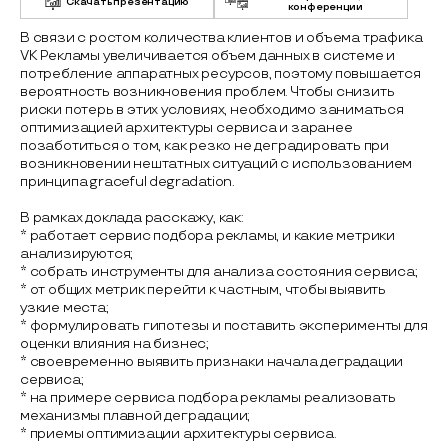
Скачать презентацию
конференции
В связи с ростом количества клиентов и объема трафика
VK Рекламы увеличивается объем данных в системе и
потребление аппаратных ресурсов, поэтому повышается
вероятность возникновения проблем. Чтобы снизить
риски потерь в этих условиях, необходимо заниматься
оптимизацией архитектуры сервиса и заранее
позаботиться о том, как резко не деградировать при
возникновении нештатных ситуаций с использованием
принципа graceful degradation.
В рамках доклада расскажу, как:
* работает сервис подбора рекламы, и какие метрики
анализируются;
* собрать инструменты для анализа состояния сервиса;
* от общих метрик перейти к частным, чтобы выявить
узкие места;
* формулировать гипотезы и поставить эксперименты для
оценки влияния на бизнес;
* своевременно выявить признаки начала деградации
сервиса;
* на примере сервиса подбора рекламы реализовать
механизмы плавной деградации;
* приемы оптимизации архитектуры сервиса.