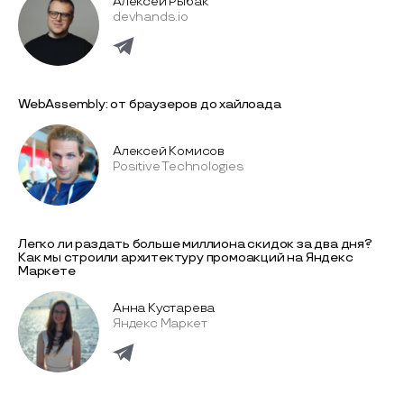
Алексей Рыбак
devhands.io
WebAssembly: от браузеров до хайлоада
Алексей Комисов
Positive Technologies
Легко ли раздать больше миллиона скидок за два дня?
Как мы строили архитектуру промоакций на Яндекс
Маркете
Анна Кустарева
Яндекс Маркет