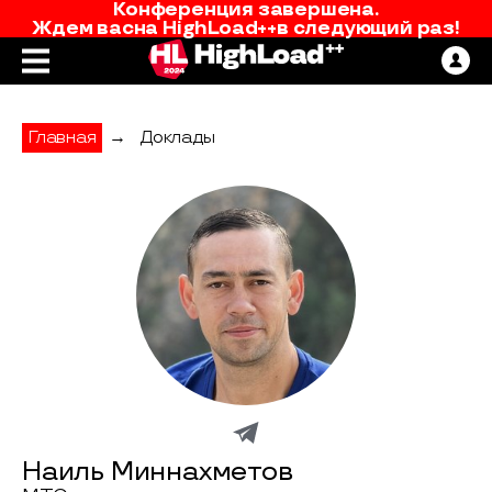
Конференция завершена.
Ждем вас
на
HighLoad++
в следующий раз!
Главная
→
Доклады
Наиль Миннахметов