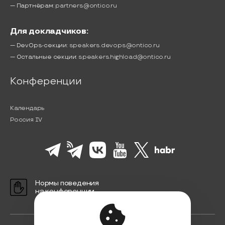
— Партнёрам:
partners@ontico.ru
Для докладчиков:
— DevOps-секции:
speakers.devops@ontico.ru
— Остальные секции:
speakers.highload@ontico.ru
Конференции
Календарь
Россия IV
Нормы поведения
на конференции