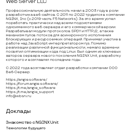
Web Server LLC
Профессиональную деятельность начал в 2003 году в роли
разработчика веб-сайтов. C 2011 по 2022 трудился в компании
NGINX, Inc (c 2019 часть F5 Networks). За это время успел
поработать практически над всеми подсистемами
одноименного веб-сервера и его коммерческой версии.
Разрабатывал модули протоколов SPDY и HTTP/2, а также
механизм пулов потоков для асинхронного исполнения
блокирующих и ресурсоемких операций. Принимал участие в
работе над JavaScript-интерпретатором njs. Помимо
реализации различной функциональности, немало времени
посвятил оптимизации кода под Linux. Был одним из ключевых
авторов сервера нового поколения NGINX Unit, разработку
которого и возглавлял последние годы.
С 2022 года возглавляет отдел разработки компании ООО
Веб-Сервер.
https://angie.software/
https://forum.angie.software/
https://t.me/angie_software
https://t.me/angie_support
info@wbsrv.ru
Доклады
Знакомство с NGINX Unit
Технологии будущего