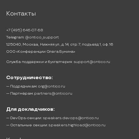
Контакты
+7 (495) 646-07-68
Telegram:
@ontico_support
125040, Москва, Нижняя ул., д. 14, стр. 7, подъезд 1, оф. 16
ООО «Конференции Олега Бунина»
Служба поддержки и бухгалтерия:
support@ontico.ru
Сотрудничество:
— Подрядчикам:
org@ontico.ru
— Партнёрам:
partners@ontico.ru
Для докладчиков:
— DevOps-секции:
speakers.devops@ontico.ru
— Остальные секции:
speakers.highload@ontico.ru