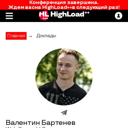
Конференция завершена.
Ждем вас
на
HighLoad++
в следующий раз!
Главная
→
Доклады
Валентин Бартенев