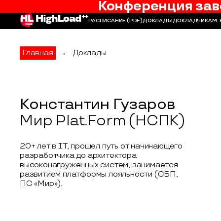
Конференция зав
РАСПИСАНИЕ
(PDF)
ДОКЛАДЫ
ДОКЛАДЧИКАМ
Главная
→
Доклады
Константин Гузаров
Мир Plat.Form (НСПК)
20+ лет в IT, прошел путь от начинающего
разработчика до архитектора
высоконагруженных систем, занимается
развитием платформы лояльности (СБП,
ПС «Мир»).