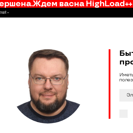
ершена.
Ждем вас
на
HighLoad++
ЕЩЁ
Бы
пр
Иметь
полез