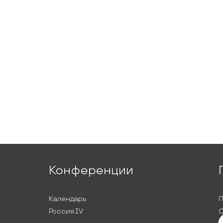
Конференции
Календарь
П
Россия IV
С