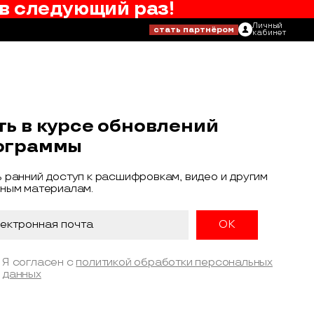
в следующий раз!
Личный
стать партнёром
кабинет
ть в курсе обновлений
ограммы
 ранний доступ к расшифровкам, видео и другим
ным материалам.
Я согласен с
политикой обработки персональных
данных