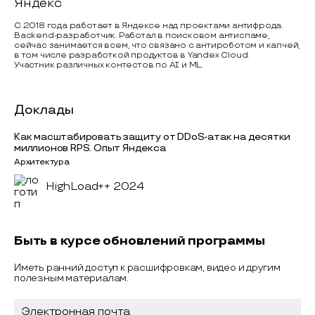
Яндекс
С 2018 года работает в Яндексе над проектами антифрода.
Backend-разработчик. Работал в поисковом антиспаме,
сейчас занимается всем, что связано с антироботом и капчей,
в том числе разработкой продуктов в Yandex Cloud.
Участник различных контестов по AI и ML.
Доклады
Как масштабировать защиту от DDoS-атак на десятки
миллионов RPS. Опыт Яндекса
Архитектура
HighLoad++ 2024
Быть в курсе обновлений программы
Иметь ранний доступ к расшифровкам, видео и другим
полезным материалам.