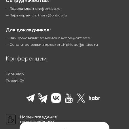
Сотрудничество:
— Подрядчикам:
org@ontico.ru
— Партнёрам:
partners@ontico.ru
Для докладчиков:
— DevOps-секции:
speakers.devops@ontico.ru
— Остальные секции:
speakers.highload@ontico.ru
Конференции
Календарь
Россия IV
Нормы поведения
на конференции