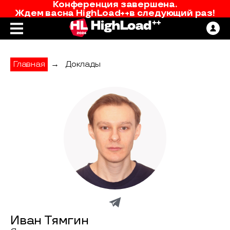
Конференция завершена.
Ждем вас
на
HighLoad++
в следующий раз!
Главная
→
Доклады
Иван Тямгин