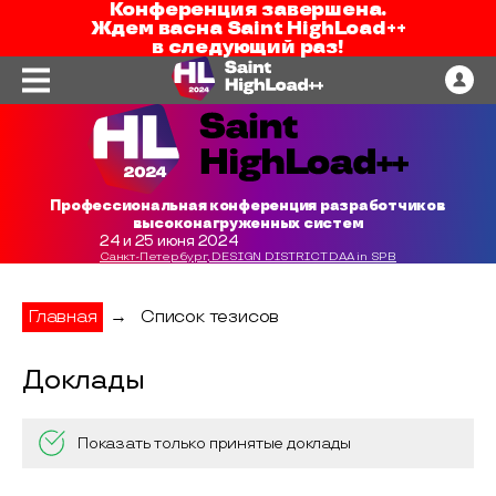
Конференция завершена.
Ждем вас
на
Saint HighLoad++
в следующий раз!
Профессиональная конференция разработчиков
высоконагруженных систем
24 и 25 июня 2024
Санкт-Петербург, DESIGN DISTRICT DAA in SPB
Главная
→
Список тезисов
Доклады
Показать только принятые доклады