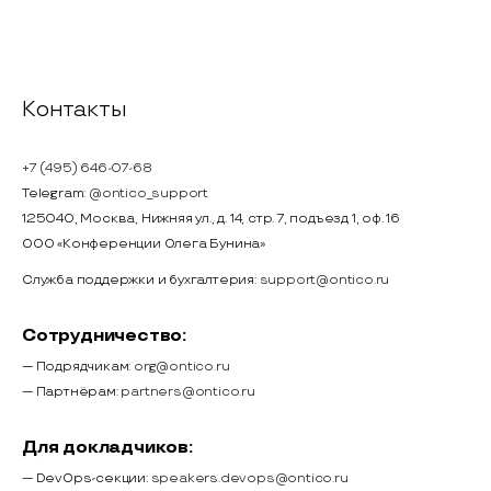
Контакты
+7 (495) 646-07-68
Telegram:
@ontico_support
125040, Москва, Нижняя ул., д. 14, стр. 7, подъезд 1, оф. 16
ООО «Конференции Олега Бунина»
Служба поддержки и бухгалтерия:
support@ontico.ru
Сотрудничество:
— Подрядчикам:
org@ontico.ru
— Партнёрам:
partners@ontico.ru
Для докладчиков:
— DevOps-секции:
speakers.devops@ontico.ru