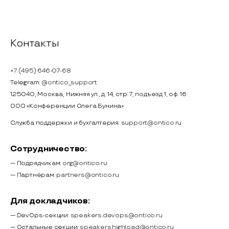
Контакты
+7 (495) 646-07-68
Telegram:
@ontico_support
125040, Москва, Нижняя ул., д. 14, стр. 7, подъезд 1, оф. 16
ООО «Конференции Олега Бунина»
Служба поддержки и бухгалтерия:
support@ontico.ru
Сотрудничество:
— Подрядчикам:
org@ontico.ru
— Партнёрам:
partners@ontico.ru
Для докладчиков:
— DevOps-секции:
speakers.devops@ontico.ru
— Остальные секции:
speakers.highload@ontico.ru