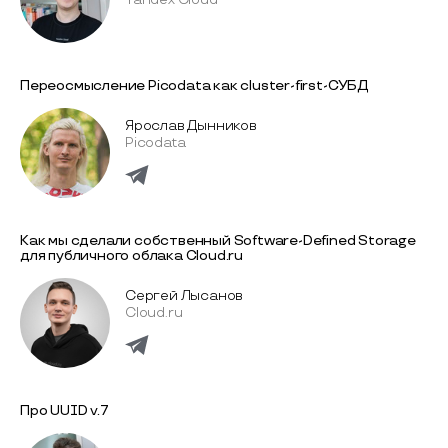
Переосмысление Picodata как cluster-first-СУБД
Ярослав Дынников
Picodata
Как мы сделали собственный Software-Defined Storage
для публичного облака Cloud.ru
Сергей Лысанов
Cloud.ru
Про UUID v.7