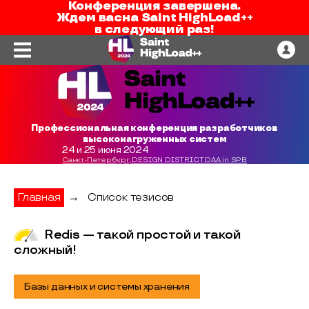
Конференция завершена.
Ждем вас
на
Saint HighLoad++
в следующий раз!
Профессиональная конференция разработчиков
высоконагруженных систем
24 и 25 июня 2024
Санкт-Петербург, DESIGN DISTRICT DAA in SPB
Главная
→
Список тезисов
Redis — такой простой и такой
сложный!
Базы данных и системы хранения