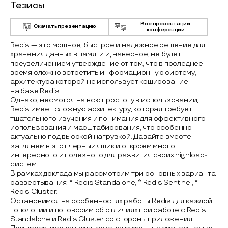
Тезисы
Все презентации
Скачать презентацию
конференции
Redis — это мощное, быстрое и надежное решение для
хранения данных в памяти и, наверное, не будет
преувеличением утверждение от том, что в последнее
время сложно встретить информационную систему,
архитектура которой не использует кэширование
на базе Redis.
Однако, несмотря на всю простоту в использовании,
Redis имеет сложную архитектуру, которая требует
тщательного изучения и понимания для эффективного
использования и масштабирования, что особенно
актуально под высокой нагрузкой. Давайте вместе
заглянем в этот черный ящик и откроем много
интересного и полезного для развития своих highload-
систем.
В рамках доклада мы рассмотрим три основных варианта
развертывания: * Redis Standalone, * Redis Sentinel, *
Redis Cluster.
Остановимся на особенностях работы Redis для каждой
топологии и поговорим об отличиях при работе с Redis
Standalone и Redis Cluster со стороны приложения.