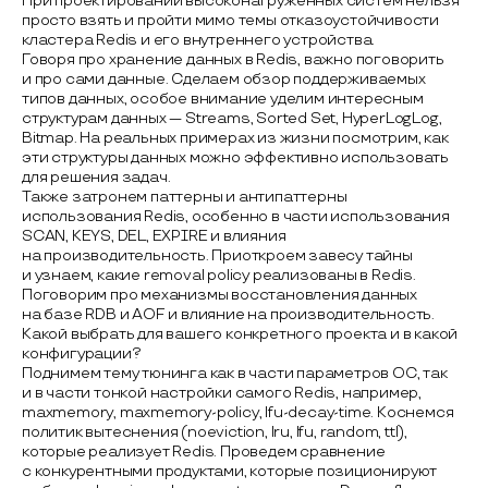
При проектировании высоконагруженных систем нельзя
просто взять и пройти мимо темы отказоустойчивости
кластера Redis и его внутреннего устройства.
Говоря про хранение данных в Redis, важно поговорить
и про сами данные. Сделаем обзор поддерживаемых
типов данных, особое внимание уделим интересным
структурам данных — Streams, Sorted Set, HyperLogLog,
Bitmap. На реальных примерах из жизни посмотрим, как
эти структуры данных можно эффективно использовать
для решения задач.
Также затронем паттерны и антипаттерны
использования Redis, особенно в части использования
SCAN, KEYS, DEL, EXPIRE и влияния
на производительность. Приоткроем завесу тайны
и узнаем, какие removal policy реализованы в Redis.
Поговорим про механизмы восстановления данных
на базе RDB и AOF и влияние на производительность.
Какой выбрать для вашего конкретного проекта и в какой
конфигурации?
Поднимем тему тюнинга как в части параметров ОС, так
и в части тонкой настройки самого Redis, например,
maxmemory, maxmemory-policy, lfu-decay-time. Коснемся
политик вытеснения (noeviction, lru, lfu, random, ttl),
которые реализует Redis. Проведем сравнение
с конкурентными продуктами, которые позиционируют