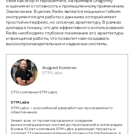
себя как drop-in replacement, на примере Dragonfly
и оценим его готовность к промышленному применению.
Заключение. В целом, Redis является мощным и гибким
инструментом для работы с данными, который имеет
простой интерфейс, но сложную архитектуру. В рамках
доклада я покажу, что для эффективного использования
Redis необходимо глубокое понимание его архитектуры
и принципов работы, что позволит нам создавать
высокопроизводительные и надежные системы.
Андрей Комягин
STM Labs
CTO компании STM Labs.
STM Labs
STM Labs — российский разработчик программного 
обеспечения.

Умеют все: от проектирования и создания 
высоконагруженных систем до приложений и интеграции. 
Более 10 лет компания STM Labs реализует проекты и 
создает IT-решения различной сложности для бизнеса, в 