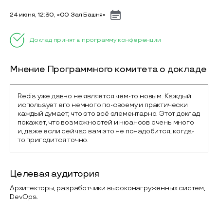
24 июня, 12:30, «00 Зал Башня»
Доклад принят в программу конференции
Мнение Программного комитета о докладе
Redis уже давно не является чем-то новым. Каждый 
использует его немного по-своему и практически 
каждый думает, что это всё элементарно. Этот доклад 
покажет, что возможностей и нюансов очень много 
и, даже если сейчас вам это не понадобится, когда-
то пригодится точно.
Целевая аудитория
Архитекторы, разработчики высоконагруженных систем,
DevOps.