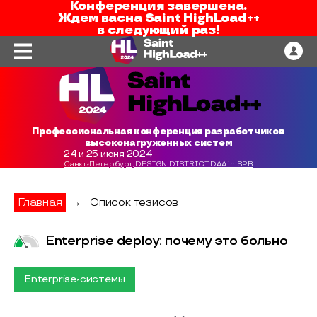
Конференция завершена.
Ждем вас
на
Saint HighLoad++
в следующий раз!
Профессиональная конференция разработчиков
высоконагруженных систем
24 и 25 июня 2024
Санкт-Петербург, DESIGN DISTRICT DAA in SPB
Главная
→
Список тезисов
Enterprise deploy: почему это больно
Enterprise-системы