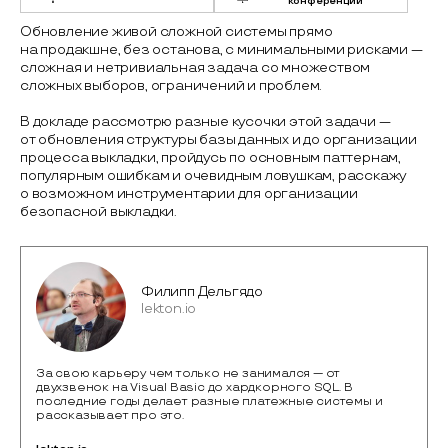
конференции
Обновление живой сложной системы прямо
на продакшне, без останова, с минимальными рисками —
сложная и нетривиальная задача со множеством
сложных выборов, ограничений и проблем.
В докладе рассмотрю разные кусочки этой задачи —
от обновления структуры базы данных и до организации
процесса выкладки, пройдусь по основным паттернам,
популярным ошибкам и очевидным ловушкам, расскажу
о возможном инструментарии для организации
безопасной выкладки.
Филипп Дельгядо
lekton.io
За свою карьеру чем только не занимался — от
двухзвенок на Visual Basic до хардкорного SQL. В
последние годы делает разные платежные системы и
рассказывает про это.