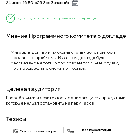
24 июня, 16:30, «06 Зал Зеленый»
Доклад принят в программу конференции
Мнение Программного комитета о докладе
Миграция данных и их схемы очень часто приносят 
нежданные проблемы. В данном докладе будет 
рассказано не только про совсем типичные случаи, 
но и про довольно сложные нюансы.
Целевая аудитория
Разработчики и архитекторы, занимающиеся продуктами,
которые нельзя остановить на пару часов.
Тезисы
Все презентации
Скачать презентацию