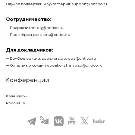
Служба поддержки и бухгалтерия:
support@ontico.ru
Сотрудничество:
— Подрядчикам:
org@ontico.ru
— Партнёрам:
partners@ontico.ru
Для докладчиков:
— DevOps-секции:
speakers.devops@ontico.ru
— Остальные секции:
speakers.highload@ontico.ru
Конференции
Календарь
Россия IV