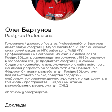
Олег Бартунов
Postgres Professional
Генеральный директор Postgres Professional Олег Бартунов
имеет статус PostgreSQL Major Contributor. В 1982 г. он окончил
физический факультет МГУ, работает в ГАИШ МГУ.
Профессиональный астроном. Изначально использовал
PostgreSQL для решения задач астрономии, с 1996 г. участвует
в разработке СУБД и продвигает PostgreSQL в России.
Создатель крупнейшего астрономического сайта astronet.ru.
Занимался разработкой портала rambler.ru. Совместно с
Фёдором Сигаевым разработал для PostgreSQL систему
полнотекстового поиска, средства поддержки
слабоструктурированных данных, индексные методы доступа, в
том числе к пространственным данным, а также
разнообразные расширения для СУБД.
obartunov@postgrespro.ru
Доклады