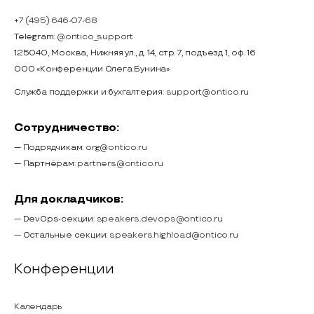
+7 (495) 646-07-68
Telegram:
@ontico_support
125040, Москва, Нижняя ул., д. 14, стр. 7, подъезд 1, оф. 16
ООО «Конференции Олега Бунина»
Служба поддержки и бухгалтерия:
support@ontico.ru
Сотрудничество:
— Подрядчикам:
org@ontico.ru
— Партнёрам:
partners@ontico.ru
Для докладчиков:
— DevOps-секции:
speakers.devops@ontico.ru
— Остальные секции:
speakers.highload@ontico.ru
Конференции
Календарь