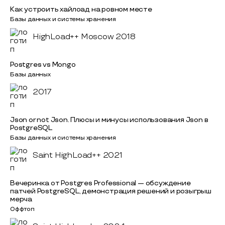
Как устроить хайлоад на ровном месте
Базы данных и системы хранения
HighLoad++ Moscow 2018
Postgres vs Mongo
Базы данных
2017
Json or not Json. Плюсы и минусы использования Json в
PostgreSQL
Базы данных и системы хранения
Saint HighLoad++ 2021
Вечеринка от Postgres Professional — обсуждение
патчей PostgreSQL, демонстрация решений и розыгрыш
мерча
Оффтоп