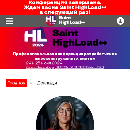
Конференция завершена.
Ждем вас
на
Saint HighLoad++
в следующий раз!
Профессиональная конференция разработчиков
высоконагруженных систем
24 и 25 июня 2024
Санкт-Петербург, DESIGN DISTRICT DAA in SPB
Главная
→
Доклады