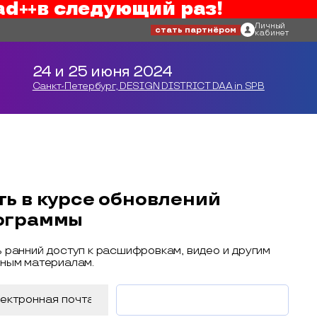
ad++
в следующий раз!
Личный
стать партнёром
кабинет
24 и 25 июня 2024
Санкт-Петербург, DESIGN DISTRICT DAA in SPB
ть в курсе обновлений
ограммы
 ранний доступ к расшифровкам, видео и другим
ным материалам.