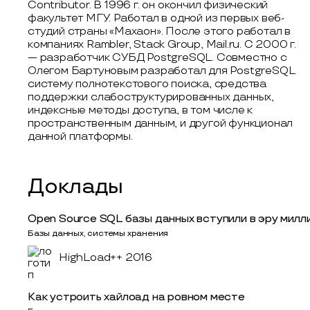
Contributor. В 1996 г. он окончил физический
факультет МГУ. Работал в одной из первых веб-
студий страны «Махаон». После этого работал в
компаниях Rambler, Stack Group, Mail.ru. С 2000 г.
— разработчик СУБД PostgreSQL. Совместно с
Олегом Бартуновым разработал для PostgreSQL
систему полнотекстового поиска, средства
поддержки слабоструктурированных данных,
индексные методы доступа, в том числе к
пространственным данным, и другой функционал
данной платформы.
Доклады
Open Source SQL базы данных вступили в эру милл
Базы данных, системы хранения
HighLoad++ 2016
Как устроить хайлоад на ровном месте