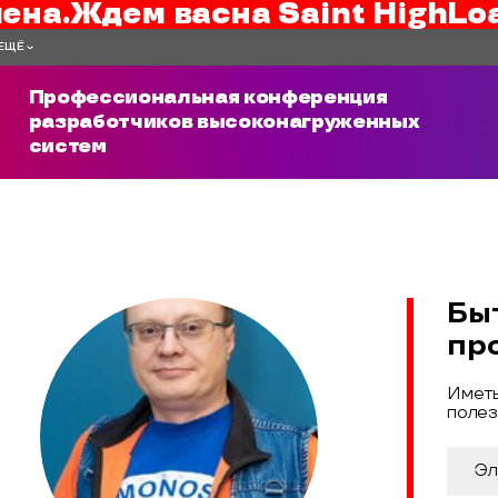
ена.
Ждем вас
на
Saint HighLo
ЕЩЁ
Профессиональная конференция
разработчиков высоконагруженных
систем
Бы
пр
Иметь
полез