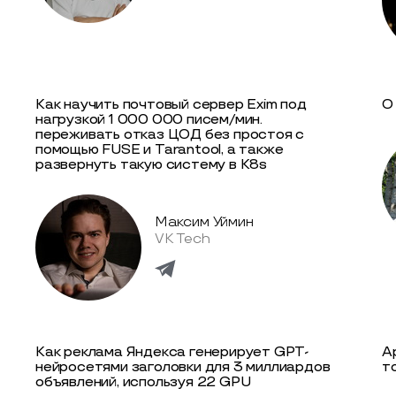
Как научить почтовый сервер Exim под
О
нагрузкой 1 000 000 писем/мин.
переживать отказ ЦОД без простоя с
помощью FUSE и Tarantool, а также
развернуть такую систему в K8s
Максим Уймин
VK Tech
Как реклама Яндекса генерирует GPT-
А
нейросетями заголовки для 3 миллиардов
т
объявлений, используя 22 GPU