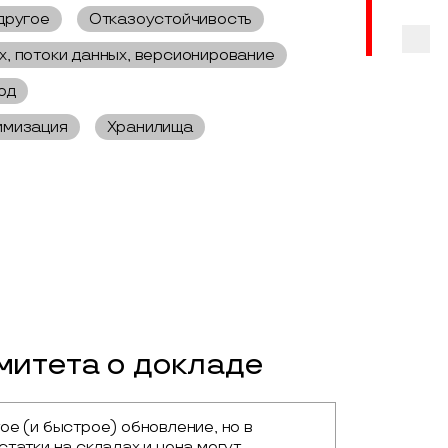
другое
Отказоустойчивость
х, потоки данных, версионирование
од
имизация
Хранилища
итета о докладе
е (и быстрое) обновление, но в 
татки на складах и цена могут 