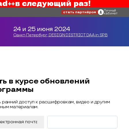
ad++
в следующий раз!
Личный
стать партнёром
кабинет
24 и 25 июня 2024
Санкт-Петербург, DESIGN DISTRICT DAA in SPB
ть в курсе обновлений
ограммы
 ранний доступ к расшифровкам, видео и другим
ным материалам.