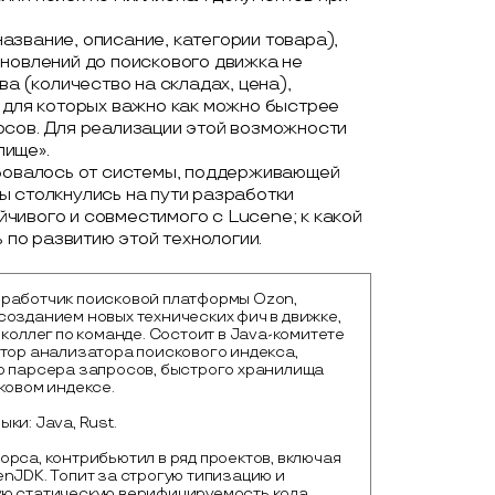
азвание, описание, категории товара),
бновлений до поискового движка не
ва (количество на складах, цена),
и для которых важно как можно быстрее
осов. Для реализации этой возможности
лище».
ебовалось от системы, поддерживающей
ы столкнулись на пути разработки
чивого и совместимого с Lucene; к какой
ь по развитию этой технологии.
работчик поисковой платформы Ozon,
созданием новых технических фич в движке,
 коллег по команде. Состоит в Java-комитете
втор анализатора поискового индекса,
о парсера запросов, быстрого хранилища
ковом индексе.
ки: Java, Rust.
рса, контрибьютил в ряд проектов, включая
nJDK. Топит за строгую типизацию и
ю статическую верифицируемость кода.