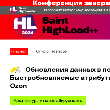
Конференция заверш
РАСПИСАНИЕ
(PDF)
ДОКЛАДЫ
ДОКЛАДЧИКАМ
Главная
→
Список тезисов
Обновления данных в по
Быстробновляемые атрибуты
Ozon
Архитектуры и масштабируемость