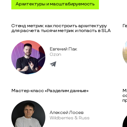
Архитектуры и масштабируемость
Стенд метрик: как построить архитектуру
Г
для расчета тысячи метрик и попасть в SLA
Евгений Пак
Ozon
Мастер-класс «Разделим данные»
М
с
п
Алексей Лосев
Wildberries & Russ