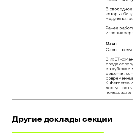
В свободное
которых бинд
модульная р
Ранее работ
игровых серв
Ozon
Ozon — ведущ
В их IT-кома
создают прод
за рубежом.
решения, кон
современный ст
Kubernetes и
доступность 
пользовател
Другие доклады секции