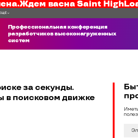
ена.
Ждем вас
на
Saint HighLo
ЕЩЁ
Профессиональная конференция
разработчиков высоконагруженных
систем
Бы
иске за секунды.
пр
 в поисковом движке
Иметь
полез