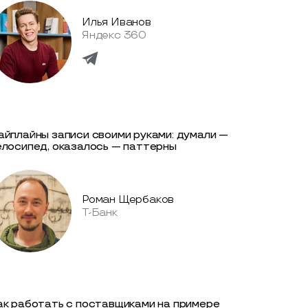
Илья Иванов
Яндекс 360
айплайны записи своими руками: думали —
елосипед, оказалось — паттерны
Роман Щербаков
Т-Банк
ак работать с поставщиками на примере