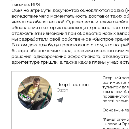
тысячах RPS.
Обычно атрибуты документов обновляются редко (н
вследствие чего моментальность доставки таких о
является обязательной. Однако есть и такие свойст
обновления в которых происходят довольно часто 
отражать эти изменения при обработке новых запр
мы разработали своё собственное «быстрое храни
В этом докладе будет рассказано о том, что потр
быстро обновляемые поля; с какими сложностями м
решения, одновременно эффективного, отказоустой
архитектуре пришли; а также какие планы у нас ест
Старший раз
занимается 
Пётр Портнов
тулингом для
Ozon
компании. А
продвинутог
полей в поис
Основные язы
Фанат опенсо
Lucene и Ope
максимальну