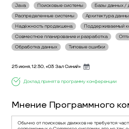
Java
Поисковые системы
Базы данных / 
Распределенные системы
Архитектура данны
Надёжность продакшена
Поддерживаемый к
Совместное планирование и разработка
Опт
Обработка данных
Типовые ошибки
25 июня, 12:30, «03 Зал Синий»
Доклад принят в программу конференции
Мнение Программного ком
Обычно от поисковых движков не требуется часто
современных e-Commerce-системах это не так: ос