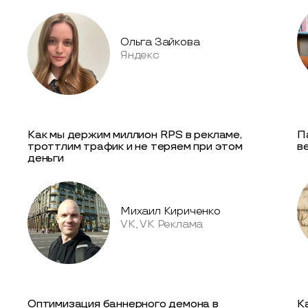
Ольга Зайкова
Яндекс
Как мы держим миллион RPS в рекламе,
П
троттлим трафик и не теряем при этом
в
деньги
Михаил Кириченко
VK, VK Реклама
Оптимизация баннерного демона в
К