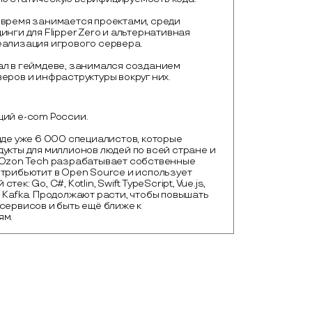
 время занимается проектами, среди
инги для Flipper Zero и альтернативная
еализация игрового сервера.
ал в геймдеве, занимался созданием
еров и инфраструктуры вокруг них.
ий e-com России.

нде уже 6 000 специалистов, которые 
укты для миллионов людей по всей стране и 
 Ozon Tech разрабатывает собственные 
трибьютит в Open Source и использует 
ек: Go, C#, Kotlin, Swift TypeScript, Vue.js, 
 Kafka. Продолжают расти, чтобы повышать 
сервисов и быть ещё ближе к 
ям.