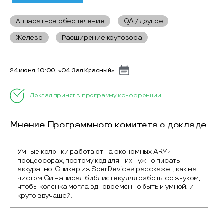
Аппаратное обеспечение
QA / другое
Железо
Расширение кругозора
24 июня, 10:00, «04 Зал Красный»
Доклад принят в программу конференции
Мнение Программного комитета о докладе
Умные колонки работают на экономных ARM-
процессорах, поэтому код для них нужно писать 
аккуратно. Спикер из SberDevices расскажет, как на 
чистом Си написал библиотеку для работы со звуком, 
чтобы колонка могла одновременно быть и умной, и 
круто звучащей.