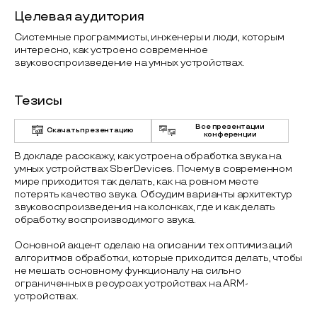
Целевая аудитория
Системные программисты, инженеры и люди, которым
интересно, как устроено современное
звуковоспроизведение на умных устройствах.
Тезисы
Все презентации
Скачать презентацию
конференции
В докладе расскажу, как устроена обработка звука на
умных устройствах SberDevices. Почему в современном
мире приходится так делать, как на ровном месте
потерять качество звука. Обсудим варианты архитектур
звуковоспроизведения на колонках, где и как делать
обработку воспроизводимого звука.
Основной акцент сделаю на описании тех оптимизаций
алгоритмов обработки, которые приходится делать, чтобы
не мешать основному функционалу на сильно
ограниченных в ресурсах устройствах на ARM-
устройствах.