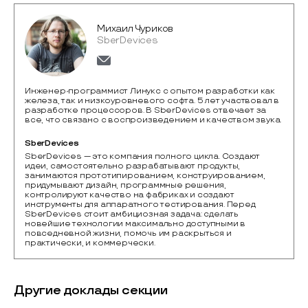
Михаил Чуриков
SberDevices
Инженер-программист Линукс с опытом разработки как
железа, так и низкоуровневого софта. 5 лет участвовал в
разработке процессоров. В SberDevices отвечает за
все, что связано с воспроизведением и качеством звука.
SberDevices
SberDevices — это компания полного цикла. Создают 
идеи, самостоятельно разрабатывают продукты, 
занимаются прототипированием, конструированием, 
придумывают дизайн, программные решения, 
контролируют качество на фабриках и создают 
инструменты для аппаратного тестирования. Перед 
SberDevices стоит амбициозная задача: сделать 
новейшие технологии максимально доступными в 
повседневной жизни, помочь им раскрыться и 
практически, и коммерчески.
Другие доклады секции