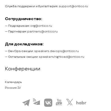
Служба поддержки и бухгалтерия:
support@ontico.ru
Сотрудничество:
— Подрядчикам:
org@ontico.ru
— Партнёрам:
partners@ontico.ru
Для докладчиков:
— DevOps-секции:
speakers.devops@ontico.ru
— Остальные секции:
speakers.highload@ontico.ru
Конференции
Календарь
Россия IV