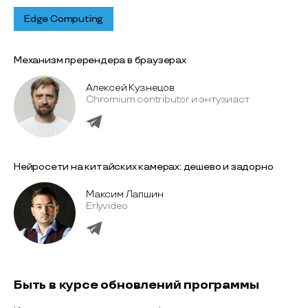
Edge Computing
Механизм пререндера в браузерах
Алексей Кузнецов
Chromium contributor и энтузиаст
Нейросети на китайских камерах: дешево и задорно
Максим Лапшин
Erlyvideo
Быть в курсе обновлений программы