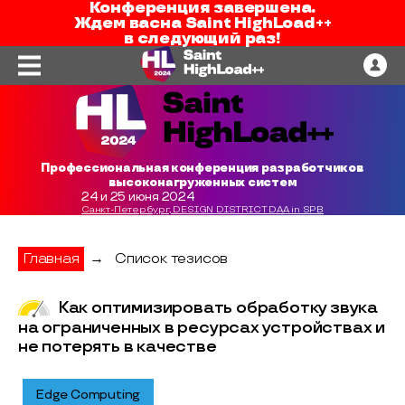
Конференция завершена.
Ждем вас
на
Saint HighLoad++
в следующий раз!
Профессиональная конференция разработчиков
высоконагруженных систем
24 и 25 июня 2024
Санкт-Петербург, DESIGN DISTRICT DAA in SPB
Главная
→
Список тезисов
Как оптимизировать обработку звука
на ограниченных в ресурсах устройствах и
не потерять в качестве
Edge Computing