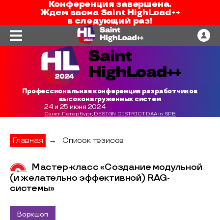
Конференция завершена.
Ждем вас
на
Saint HighLoad++
в следующий раз!
Профессиональная конференция разработчиков
высоконагруженных систем
24 и 25 июня 2024
Санкт-Петербург, DESIGN DISTRICT DAA in SPB
Главная
→
Список тезисов
Мастер-класс «Создание модульной
(и желательно эффективной) RAG-
системы»
Воркшоп