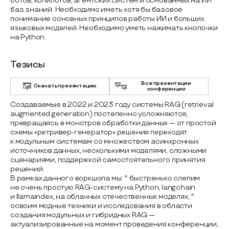
ботов, копилотов, агентских систем и основанных на ИИ
баз знаний. Необходимо иметь хотя бы базовое
понимание основных принципов работы ИИ и больших
языковых моделей. Необходимо уметь нажимать кнопочки
на Python.
Тезисы
Все презентации
Скачать презентацию
конференции
Создаваемые в 2022 и 2023 году системы RAG (retrieval
augmented generation) постепенно усложняются,
превращаясь в монстров обработки данных — от простой
схемы «ретривер-генератор» решения переходят
к модульным системам со множеством асинхронных
источников данных, несколькими моделями, сложными
сценариями, поддержкой самостоятельного принятия
решений.
В рамках данного воркшопа мы: * быстренько слепим
не очень простую RAG-систему на Python, langchain
и llamaindex, на облачных отечественных моделях; *
освоим модные техники и исследования в области
создания модульных и гибридных RAG —
актуализированные на момент проведения конференции,