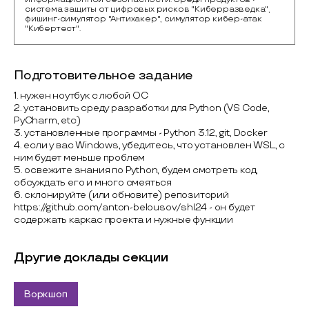
система защиты от цифровых рисков "Киберразведка", 
фишинг-симулятор "Антихакер", симулятор кибер-атак 
"Кибертест".
Подготовительное задание
1. нужен ноутбук с любой ОС
2. установить среду разработки для Python (VS Code,
PyCharm, etc)
3. установленные программы - Python 3.12, git, Docker
4. если у вас Windows, убедитесь, что установлен WSL, с
ним будет меньше проблем
5. освежите знания по Python, будем смотреть код,
обсуждать его и много смеяться
6. склонируйте (или обновите) репозиторий
https://github.com/anton-belousov/shl24 - он будет
содержать каркас проекта и нужные функции
Другие доклады секции
Воркшоп