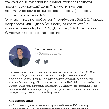
так как новые публикации и библиотеки появляются
практически каждый день; * применим методы
автоматической оценки эффективности (точности
и полноты) систем с RAG.
От участников потребуется: * ноутбук с любой ОС, * среда
разработки для Python (VS Code, PyCharm, etc.), *
установленный Python 3.12, git, Docker, * WSL, если у вас
Windows, * хорошее настроение.
Антон Белоусов
Киберразведка
15+ лет опыта программирования на всяком, был CTO в
двух швейцарских стартапах по информационной
безопасности, техническим архитектором в проекте
Korus Consulting, ИИ-архитектором в Raft AI Labs, сейчас -
сооснователь Киберразведки, создаём ИБ-продукты на
основе ИИ - систему защиты от цифровых рисков, фишинг-
симулятор, симулятор кибер-атак.
Киберразведка
Киберразведка - компания-разработчик ПО в сфере 
информационной безопасности. Среди продуктов - 