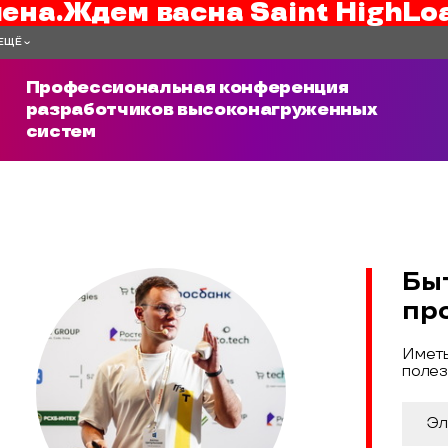
ена.
Ждем вас
на
Saint HighLo
ЕЩЁ
Профессиональная конференция
разработчиков высоконагруженных
систем
Бы
пр
Иметь
полез