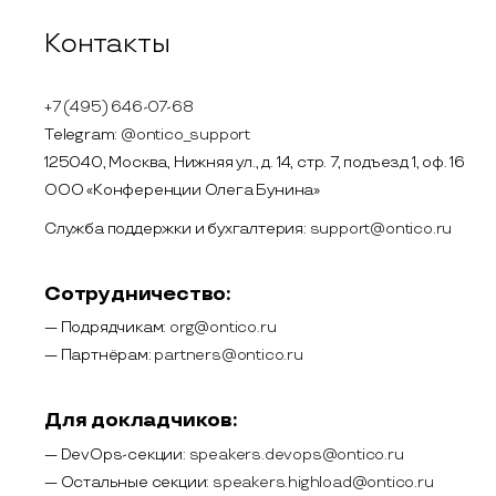
Контакты
+7 (495) 646-07-68
Telegram:
@ontico_support
125040, Москва, Нижняя ул., д. 14, стр. 7, подъезд 1, оф. 16
ООО «Конференции Олега Бунина»
Служба поддержки и бухгалтерия:
support@ontico.ru
Сотрудничество:
— Подрядчикам:
org@ontico.ru
— Партнёрам:
partners@ontico.ru
Для докладчиков:
— DevOps-секции:
speakers.devops@ontico.ru
— Остальные секции:
speakers.highload@ontico.ru