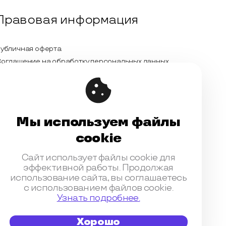
Правовая информация
убличная оферта
оглашение на обработку персональных данных
олитика обработки персональных данных
ицензионный договор с Автором
Мы используем файлы
онтентная политика конференции
cookie
Сайт использует файлы cookie для
эффективной работы. Продолжая
использование сайта, вы соглашаетесь
с использованием файлов cookie.
Узнать подробнее.
#SHL2024
Хорошо