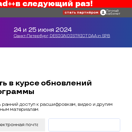
ad++
в следующий раз!
Личный
стать партнёром
кабинет
24 и 25 июня 2024
Санкт-Петербург, DESIGN DISTRICT DAA in SPB
ть в курсе обновлений
ограммы
 ранний доступ к расшифровкам, видео и другим
ным материалам.