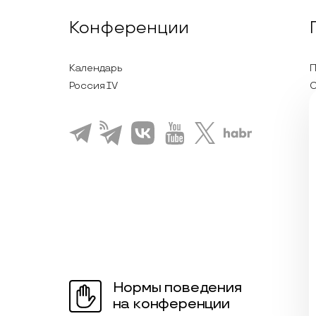
Конференции
Календарь
П
Россия IV
С
П
Л
К
Нормы поведения
на конференции