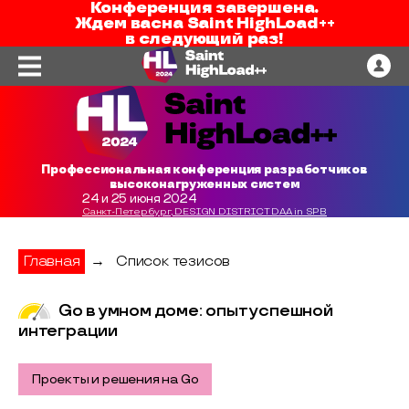
Конференция завершена.
Ждем вас
на
Saint HighLoad++
в следующий раз!
Профессиональная конференция разработчиков
высоконагруженных систем
24 и 25 июня 2024
Санкт-Петербург, DESIGN DISTRICT DAA in SPB
Главная
→
Список тезисов
Go в умном доме: опыт успешной
интеграции
Проекты и решения на Go