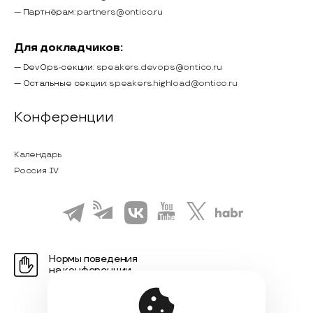
— Партнёрам:
partners@ontico.ru
Для докладчиков:
— DevOps-секции:
speakers.devops@ontico.ru
— Остальные секции:
speakers.highload@ontico.ru
Конференции
Календарь
Россия IV
Нормы поведения
на конференции