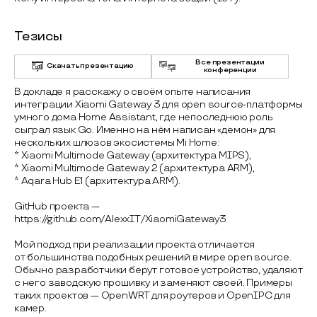
Тезисы
Все презентации
Скачать презентацию
конференции
В докладе я расскажу о своём опыте написания
интеграции Xiaomi Gateway 3 для open source-платформы
умного дома Home Assistant, где непоследнюю роль
сыграл язык Go. Именно на нём написан «демон» для
нескольких шлюзов экосистемы Mi Home:
* Xiaomi Multimode Gateway (архитектура MIPS),
* Xiaomi Multimode Gateway 2 (архитектура ARM),
* Aqara Hub E1 (архитектура ARM).
GitHub проекта —
https://github.com/AlexxIT/XiaomiGateway3
Мой подход при реализации проекта отличается
от большинства подобных решений в мире open source.
Обычно разработчики берут готовое устройство, удаляют
с него заводскую прошивку и заменяют своей. Примеры
таких проектов — OpenWRT для роутеров и OpenIPC для
камер.