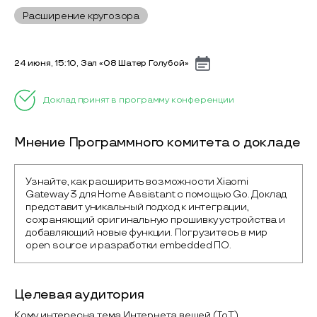
Расширение кругозора
24 июня, 15:10, Зал «08 Шатер Голубой»
Доклад принят в программу конференции
Мнение Программного комитета о докладе
Узнайте, как расширить возможности Xiaomi 
Gateway 3 для Home Assistant с помощью Go. Доклад 
представит уникальный подход к интеграции, 
сохраняющий оригинальную прошивку устройства и 
добавляющий новые функции. Погрузитесь в мир 
open source и разработки embedded ПО.
Целевая аудитория
Кому интересна тема Интернета вещей (IoT).