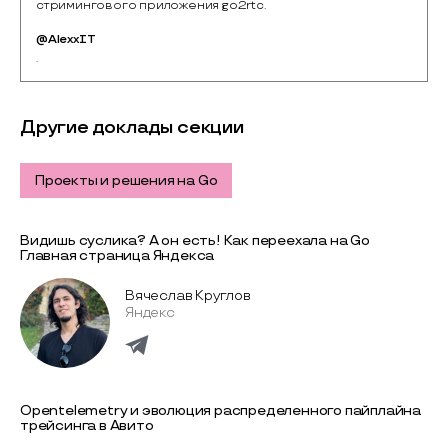
стримингового приложения go2rtc.
@AlexxIT
.
Другие доклады секции
Проекты и решения на Go
Видишь суслика? А он есть! Как переехала на Go
Главная страница Яндекса
Вячеслав Круглов
Яндекс
Opentelemetry и эволюция распределенного пайплайна
трейсинга в Авито