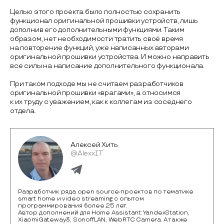
Целью этого проекта было полностью сохранить
функционал оригинальной прошивки устройств, лишь
дополнив его дополнительными функциями. Таким
образом, нет необходимости тратить своё время
на повторение функций, уже написанных авторами
оригинальной прошивки устройства. И можно направить
все силы на написание дополнительного функционала.
При таком подходе мы не считаем разработчиков
оригинальной прошивки «врагами», а относимся
к их труду с уважением, как к коллегам из соседнего
отдела.
Алексей Хить
@AlexxIT
Разработчик ряда open source-проектов по тематике
smart home и video streaming с опытом
программирования более 25 лет.
Автор дополнений для Home Assistant: YandexStation,
XiaomiGateway3, SonoffLAN, WebRTC Camera. А также