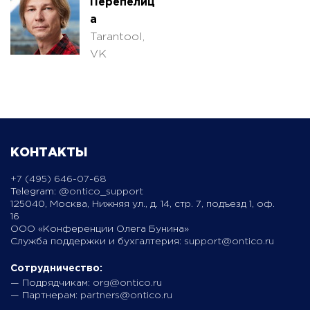
Перепелиц
а
Tarantool,
VK
КОНТАКТЫ
+7 (495) 646-07-68
Telegram:
@ontico_support
125040, Москва, Нижняя ул., д. 14, стр. 7, подъезд 1, оф.
16
ООО «Конференции Олега Бунина»
Служба поддержки и бухгалтерия:
support@ontico.ru
Сотрудничество:
— Подрядчикам:
org@ontico.ru
— Партнерам:
partners@ontico.ru