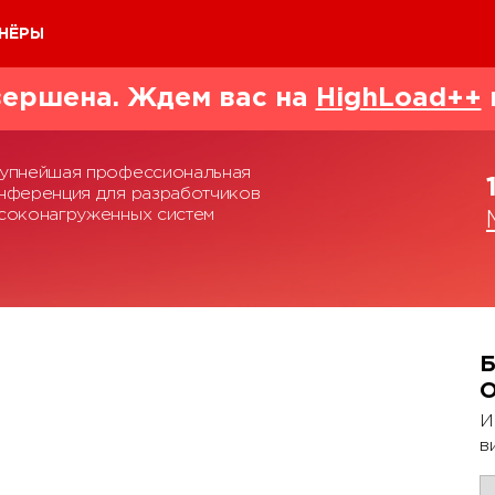
НЁРЫ
ершена. Ждем вас на
HighLoad++
упнейшая профессиональная
нференция для разработчиков
соконагруженных систем
Б
И
в