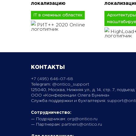
локализацию
локализаци
IT в смежных областях
Архитектуры
масштабируе
РИТ++ 2020 Online
HighLoad+
КОНТАКТЫ
+7 (495) 646-07-68
Telegram:
@ontico_support
125040, Москва, Нижняя ул., д. 14, стр. 7, подъезд 1
ООО «Конференции Олега Бунина»
Служба поддержки и бухгалтерия:
support@onti
Сотрудничество:
— Подрядчикам:
org@ontico.ru
— Партнерам:
partners@ontico.ru