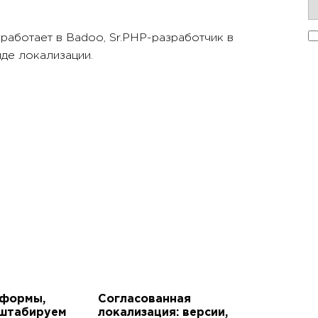
 работает в Badoo, Sr.PHP-разработчик в
де локализации.
тформы,
Согласованная
сштабируем
локализация: версии,