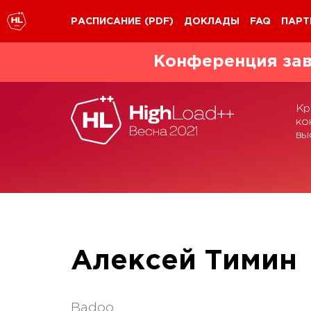
РАСПИСАНИЕ
(PDF)
ДОКЛАДЫ
FAQ
ПАРТ
Конференция зав
Кр
ко
вы
Алексей Тимин
Badoo