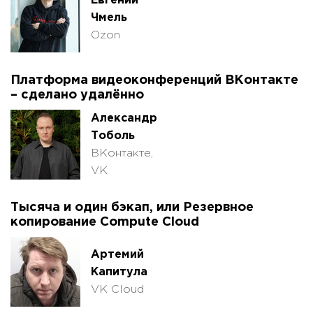
Евгений
Чмель
Ozon
Платформа видеоконференций ВКонтакте
– сделано удалённо
Александр
Тоболь
ВКонтакте,
VK
Тысяча и один бэкап, или Резервное
копирование Compute Cloud
Артемий
Капитула
VK Cloud