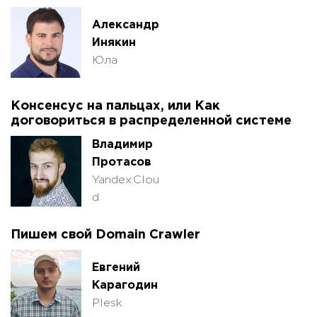
Александр
Инякин
Юла
Консенсус на пальцах, или Как
договориться в распределенной системе
Владимир
Протасов
Yandex.Clou
d
Пишем свой Domain Crawler
Евгений
Карагодин
Plesk