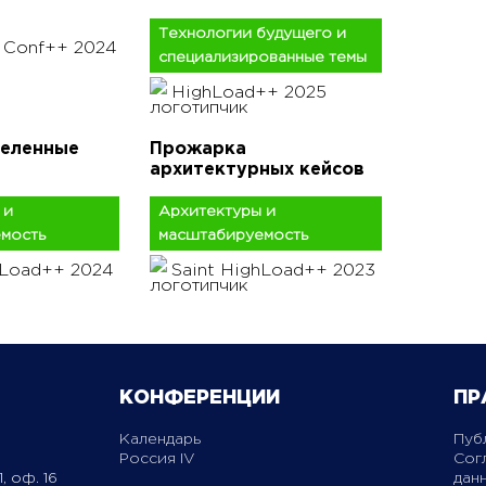
Технологии будущего и
 Conf++ 2024
специализированные темы
HighLoad++ 2025
еленные
Прожарка
архитектурных кейсов
 и
Архитектуры и
мость
масштабируемость
hLoad++ 2024
Saint HighLoad++ 2023
КОНФЕРЕНЦИИ
ПР
Календарь
Пуб
Россия IV
Сог
, оф. 16
дан