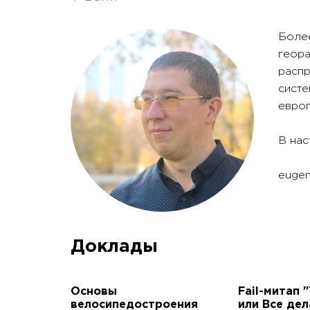
Более
геора
расп
систе
евро
В нас
eugen
Доклады
Основы
Fail-митап "T
велосипедостроения
или Все дел