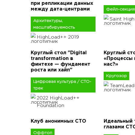
при репликации данных
между дата-центрами
Фейл-секция
Saint Hig
Архитектуры,
масштабируемость
HighLoad++ 2019
Круглый стол "Digital
Круглый ст
transformation в
«Процессы в
финтехе — фундамент
нас?»
роста или хайп"
Кругозор
Цифровая культура / CTO-
TeamLead
трек
2022 HighLoad++
Foundation
Клуб анонимных СТО
Идеальный 
глазами СТ
Оффтоп