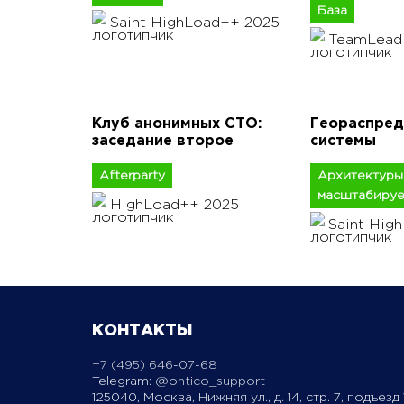
База
Saint HighLoad++ 2025
TeamLead
Клуб анонимных CTO:
Геораспред
заседание второе
системы
Afterparty
Архитектуры
масштабируе
HighLoad++ 2025
Saint Hig
КОНТАКТЫ
+7 (495) 646-07-68
Telegram:
@ontico_support
125040, Москва, Нижняя ул., д. 14, стр. 7, подъезд 1