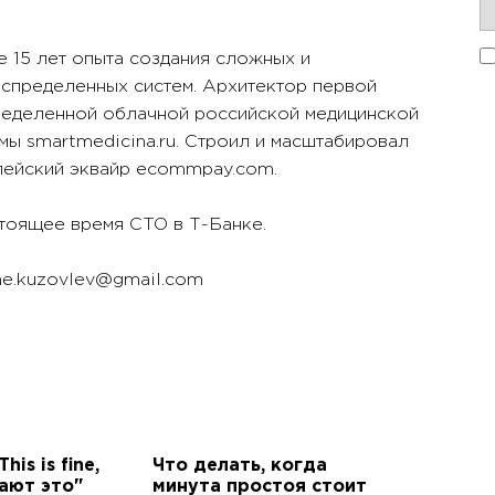
 15 лет опыта создания сложных и
спределенных систем. Архитектор первой
ределенной облачной российской медицинской
мы smartmedicina.ru. Строил и масштабировал
пейский эквайр ecommpay.com.
тоящее время CTO в Т-Банке.
e.kuzovlev@gmail.com
his is fine,
Что делать, когда
ают это"
минута простоя стоит