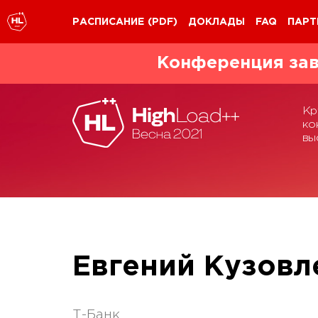
РАСПИСАНИЕ
(PDF)
ДОКЛАДЫ
FAQ
ПАРТ
Конференция зав
Кр
ко
вы
Евгений Кузовл
Т-Банк