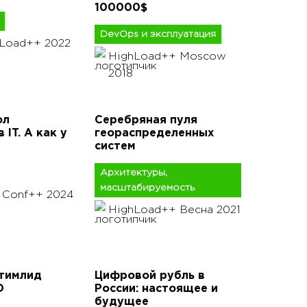
100000$
DevOps и эксплуатация
hLoad++ 2022
HighLoad++ Moscow
2018
ол
Серебряная пуля
 IT. А как у
геораспределенных
систем
Архитектуры,
масштабируемость
 Conf++ 2024
HighLoad++ Весна 2021
тимлид
Цифровой рубль в
О
России: настоящее и
будущее