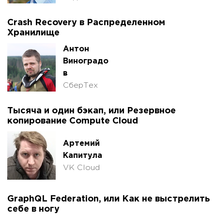
Crash Recovery в Распределенном
Хранилище
Антон
Виноградо
в
СберТех
Тысяча и один бэкап, или Резервное
копирование Compute Cloud
Артемий
Капитула
VK Cloud
GraphQL Federation, или Как не выстрелить
себе в ногу