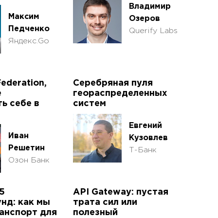
Владимир
Максим
Озеров
Педченко
Querify Labs
Яндекс.Go
ederation,
Серебряная пуля
е
геораспределенных
ь себе в
систем
Евгений
Иван
Кузовлев
Решетин
Т-Банк
Озон Банк
 5
API Gateway: пустая
нд: как мы
трата сил или
анспорт для
полезный