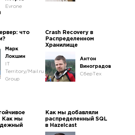
Evrone
ервер: что
Crash Recovery в
и?
Распределенном
Хранилище
Марк
Локшин
Антон
IT
Виноградов
Territory/Mail.ru
СберТех
Group
тойчивое
Как мы добавляли
и Как мы
распределенный SQL
адежный
в Hazelcast