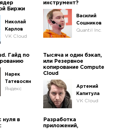
 ядер
инструмент?
ой Биржи
Василий
Николай
Сошников
Карлов
Quantil Inc.
VK Cloud
ud. Гайд по
Тысяча и один бэкап,
рованию
или Резервное
копирование Compute
Cloud
Нарек
Татевосян
Артемий
Яндекс
Капитула
VK Cloud
 нуля в
Разработка
:
приложений,