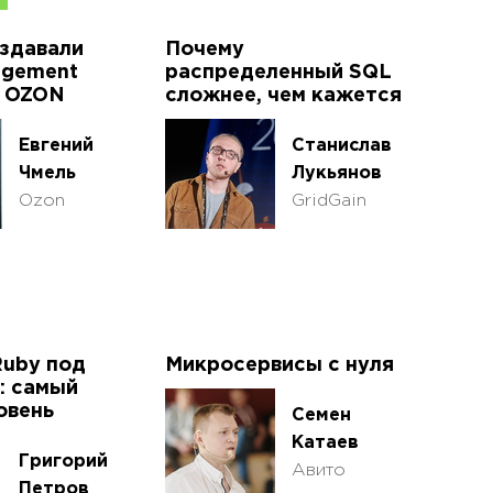
здавали
Почему
agement
распределенный SQL
в OZON
сложнее, чем кажется
Евгений
Станислав
Чмель
Лукьянов
Ozon
GridGain
Ruby под
Микросервисы с нуля
: самый
овень
Семен
Катаев
Григорий
Авито
Петров