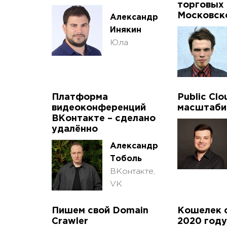
торговых
Московск
Александр
Инякин
Юла
Платформа
Public Clo
видеоконференций
масштаби
ВКонтакте – сделано
удалённо
Александр
Тоболь
ВКонтакте,
VK
Пишем свой Domain
Кошелек с
Crawler
2020 году