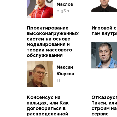
Маслов
big3.ru
Проектирование
Игровой с
высоконагруженных
там внутр
систем на основе
моделирования и
теории массового
обслуживания
Максим
Юнусов
IT1
Консенсус на
Отказоус
пальцах, или Как
Такси, ил
договориться в
строим н
распределенной
сервис