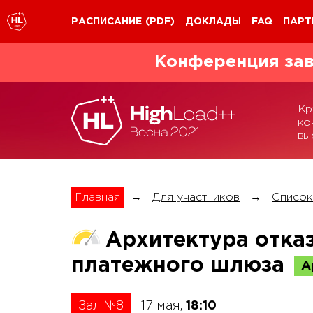
РАСПИСАНИЕ
(PDF)
ДОКЛАДЫ
FAQ
ПАРТ
Конференция зав
Кр
ко
вы
Главная
→
Для участников
→
Список
Архитектура отка
платежного шлюза
А
Зал №8
17 мая,
18:10