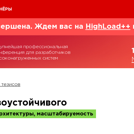
НЁРЫ
ершена. Ждем вас на
HighLoad++
упнейшая профессиональная
нференция для разработчиков
соконагруженных систем
 тезисов
зоустойчивого
рхитектуры, масштабируемость