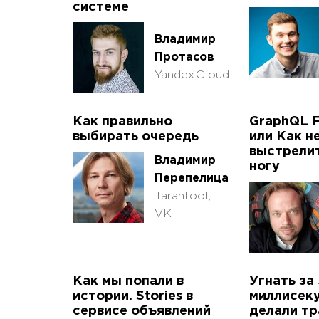
системе
Владимир
Протасов
Yandex.Cloud
Как правильно
GraphQL F
выбирать очередь
или Как н
выстрелит
Владимир
ногу
Перепелица
Tarantool,
VK
Как мы попали в
Угнать за
истории. Stories в
миллисеку
сервисе объявлений
делали тр