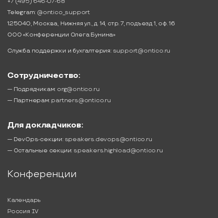
+7 (495) 646-07-68
Telegram:
@ontico_support
125040, Москва, Нижняя ул., д. 14, стр. 7, подъезд 1, оф. 16
ООО «Конференции Олега Бунина»
Служба поддержки и бухгалтерия:
support@ontico.ru
Сотрудничество:
— Подрядчикам:
org@ontico.ru
— Партнерам:
partners@ontico.ru
Для докладчиков:
— DevOps-секции:
speakers.devops@ontico.ru
— Остальные секции:
speakers.highload@ontico.ru
Конференции
Календарь
Россия IV