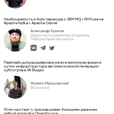
Необходимость и боль перехода с IBM MQ + RH Fuse на
Apache Kafka + Apache Camel
Александр Крылов
Директор по развитию Штурвала,
Лаборатория Числитель
Пайплайн для расшифровки речи в миллионах видео в
сутки: инфраструктура автоматической генерации
субтитров в VK Видео
Филипп Мальковский
ВКонтакте
10 мс на ответ с транзакциями, большими данными,
гибкой логикой и OpenSource