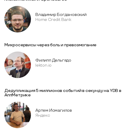
Владимир Богдановский
Home Credit Bank
Микросервисы через боль и превозмогание
Филипп Дельгядо
lekton.io
Дедупликация 5 миллионов событий в секунду на YDB в
АппМетрике
Артем Исмагилов
Яндекс