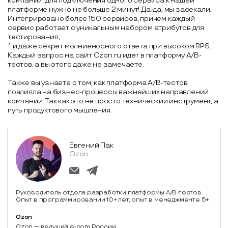
компании: для подключения одного сервиса к нашей
платформе нужно не больше 2 минут! Да-да, мы засекали.
Интегрировано более 150 сервисов, причем каждый
сервис работает с уникальным набором атрибутов для
тестирования;
* и даже секрет молниеносного ответа при высоком RPS.
Каждый запрос на сайт Ozon.ru идет в платформу A/B-
тестов, а вы этого даже не замечаете.
Также вы узнаете о том, как платформа A/B-тестов
повлияла на бизнеc-процессы важнейших направлений
компании. Так как это не просто технический инструмент, а
путь продуктового мышления.
Евгений Пак
Ozon
Руководитель отдела разработки платформы A/B-тестов.
Опыт в программировании 10+ лет, опыт в менеджменте 5+.
Ozon
Ozon — ведущий e-com России.
