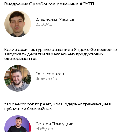
Внедрение OpenSource-решений в АСУТП
Владислав Маслов
BIOCAD
Какие архитектурные решения в Яндекс Go позволяют
запускать десятки параллельных продуктовых
экспериментов
Олег Ермаков
Яндекс Go
"To peer or not to peer", или Ордеринг транзакций в
публичных блокчейнах
Сергей Прилуцкий
MixBytes