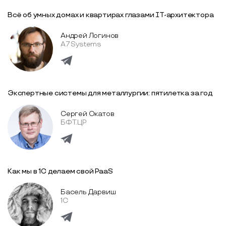
Всё об умных домах и квартирах глазами IT-архитектора
Андрей Логинов
A7 Systems
Экспертные системы для металлургии: пятилетка за год
Сергей Окатов
БФТ.ЦР
Как мы в 1С делаем свой PaaS
Басель Дарвиш
1С