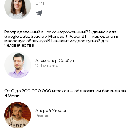
ЦФТ
Распределенный высоконагруженный BI-движок для
Google Data Studio и Microsoft Power BI — как сделать
массовую облачную BI-аналитику доступной для
человечества
Александр Сербул
1С-Битрикс
От 0 до 200 000 000 игроков — об эволюции бэкенда за
40 мин
Андрей Михеев
Pixonic