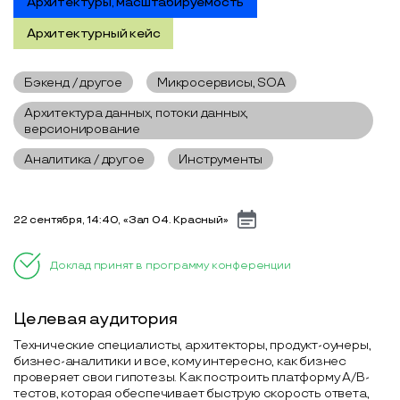
Архитектуры, масштабируемость
Архитектурный кейс
Бэкенд / другое
Микросервисы, SOA
Архитектура данных, потоки данных,
версионирование
Аналитика / другое
Инструменты
22 сентября, 14:40, «Зал 04. Красный»
Доклад принят в программу конференции
Целевая аудитория
Технические специалисты, архитекторы, продукт-оунеры,
бизнес-аналитики и все, кому интересно, как бизнес
проверяет свои гипотезы. Как построить платформу A/B-
тестов, которая обеспечивает быструю скорость ответа,