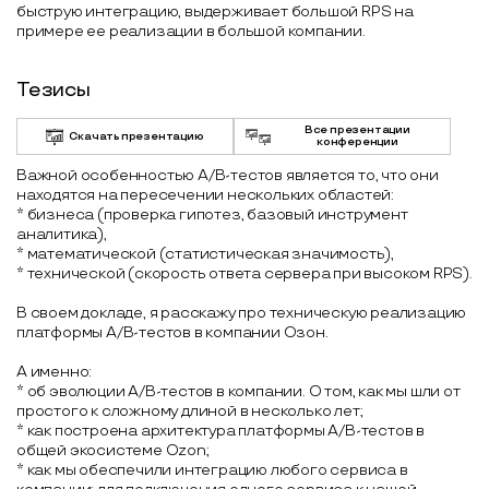
быструю интеграцию, выдерживает большой RPS на
примере ее реализации в большой компании.
Тезисы
Все презентации
Скачать презентацию
конференции
Важной особенностью A/B-тестов является то, что они
находятся на пересечении нескольких областей:
* бизнеса (проверка гипотез, базовый инструмент
аналитика),
* математической (статистическая значимость),
* технической (скорость ответа сервера при высоком RPS).
В своем докладе, я расскажу про техническую реализацию
платформы А/B-тестов в компании Озон.
А именно:
* об эволюции A/B-тестов в компании. О том, как мы шли от
простого к сложному длиной в несколько лет;
* как построена архитектура платформы A/B-тестов в
общей экосистеме Ozon;
* как мы обеспечили интеграцию любого сервиса в