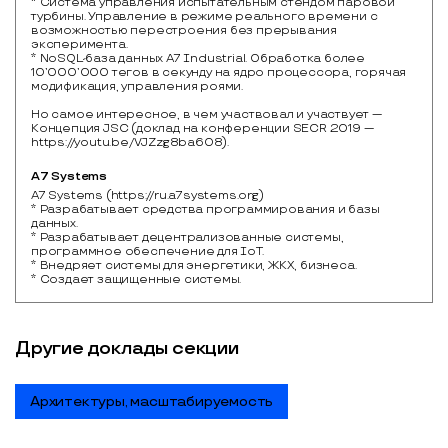
* Система управления испытательным стендом паровой
турбины. Управление в режиме реального времени с
возможностью перестроения без прерывания
эксперимента.
* NoSQL-база данных A7 Industrial. Обработка более
10’000’000 тегов в секунду на ядро процессора, горячая
модификация, управления роями.
Но самое интересное, в чем участвовал и участвует —
Концепция JSC (доклад на конференции SECR 2019 —
https://youtu.be/VJZzg8ba6O8).
A7 Systems
A7 Systems (https://ru.a7systems.org)

* Разрабатывает средства программирования и базы 
данных.

* Разрабатывает децентрализованные системы, 
программное обеспечение для IoT.

* Внедряет системы для энергетики, ЖКХ, бизнеса.

* Создает защищенные системы.
Другие доклады секции
Архитектуры, масштабируемость