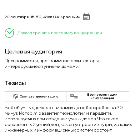
22 сентября, 15:50, «Зал 04. Красный»
Доклад принят в программу конференции
Целевая аудитория
Программисты, программные архитекторы,
интересующиеся умными домами.
Тезисы
Все презентации
Скачать презентацию
конференции
Всё об умных домах от пирамид до небоскребов за 20
минут. История развития технологий и парадигм,
используемых при создании умных домов. Что такое
современный умный дом, как он устроен изнутри, из каких
инженерных и информационных систем состоит.