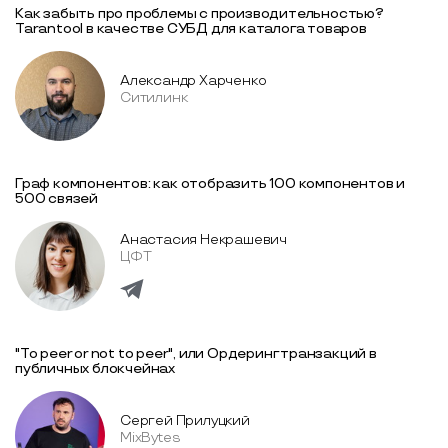
Как забыть про проблемы с производительностью?
Tarantool в качестве СУБД для каталога товаров
Александр Харченко
Ситилинк
Граф компонентов: как отобразить 100 компонентов и
500 связей
Анастасия Некрашевич
ЦФТ
"To peer or not to peer", или Ордеринг транзакций в
публичных блокчейнах
Сергей Прилуцкий
MixBytes