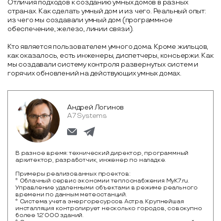
Отличия подходов к созданию умных домов в разных
странах. Как сделать умный дом и из чего. Реальный опыт:
из чего мы создавали умный дом (программное
обеспечение, железо, линии связи).
Кто является пользователем умного дома. Кроме жильцов,
как оказалось, есть инженеры, диспетчеры, консьержи. Как
мы создавали систему контроля развернутых систем и
горячих обновлений на действующих умных домах.
Андрей Логинов
A7 Systems
В разное время: технический директор, программный
архитектор, разработчик, инженер по наладке.
Примеры реализованных проектов:
* Облачный сервис экономии теплоснабжения MyК7.ru.
Управление удаленными объектами в режиме реального
времени по данным метеостанций.
* Система учета энергоресурсов Астра. Крупнейшая
инсталляция контролирует несколько городов, совокупно
более 12’000 зданий.