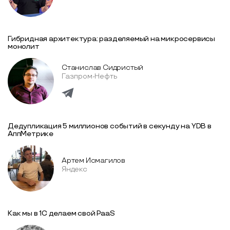
Гибридная архитектура: разделяемый на микросервисы
монолит
Станислав Сидристый
Газпром-Нефть
Дедупликация 5 миллионов событий в секунду на YDB в
АппМетрике
Артем Исмагилов
Яндекс
Как мы в 1С делаем свой PaaS