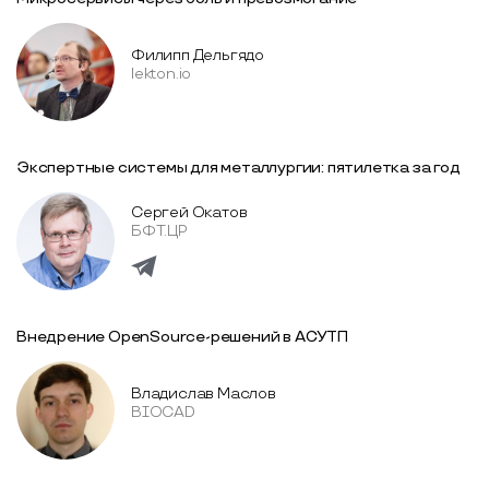
Филипп Дельгядо
lekton.io
Экспертные системы для металлургии: пятилетка за год
Сергей Окатов
БФТ.ЦР
Внедрение OpenSource-решений в АСУТП
Владислав Маслов
BIOCAD