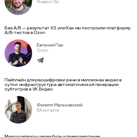
Яндекс Go
Без A/B — результат XЗ, или Как мы построили платформу
A/B-тестов в Ozon
Евгений Пак
Ozon
Пайплайн для расшифровки речи в миллионах видео в
сутки: инфраструктура автоматической генерации
субтитров в VK Видео
Филипп Мальковский
ВКонтакте
Микросервисы через боль и превозмогание