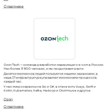
О партнере
Ozon Tech — команда разработки лидирующего e-com в России.
Нас более 3 800 человек, и мы продолжаем расти.
Десятки миллионов людей пользуются нашими сервисами, а
наша IT-инфраструктура управляет миллионами процессов
каждый час.
У нас микросервисы на Go и C#, в стеке есть Vue.js, Swift и
Kotlin, Kubernetes, Kafka, Hadoop и ClickHouse и другое.
Ozon
О партнере