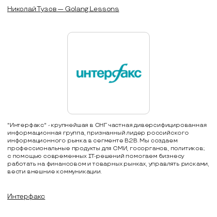
Николай Тузов — Golang Lessons
"Интерфакс" - крупнейшая в СНГ частная диверсифицированная
информационная группа, признанный лидер российского
информационного рынка в сегменте B2B. Мы создаем
профессиональные продукты для СМИ, госорганов, политиков;
с помощью современных IT-решений помогаем бизнесу
работать на финансовом и товарных рынках, управлять рисками,
вести внешние коммуникации.
Интерфакс