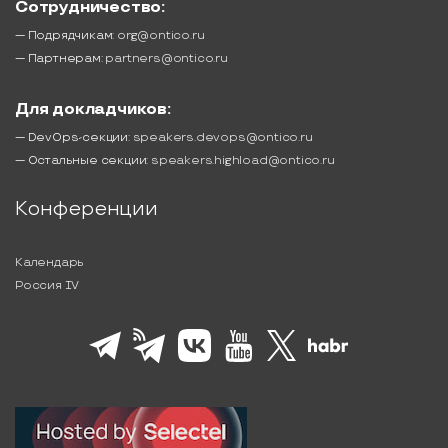
Сотрудничество:
— Подрядчикам:
org@ontico.ru
— Партнерам:
partners@ontico.ru
Для докладчиков:
— DevOps-секции:
speakers.devops@ontico.ru
— Остальные секции:
speakers.highload@ontico.ru
Конференции
Календарь
Россия IV