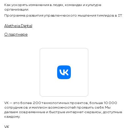
Как ускорять изменения в людях, командах и культуре
организации.
Программа развития управленческого мышления тимлидов в IT.
Aletheia Digital
О партнере
VK — это более 200 технологичных проектов, больше 10 000
сотрудников и миллион возможностей проявить себя. Мы
делаем современные и быстрые интернет-сервисы, доступные
каждому.
VK