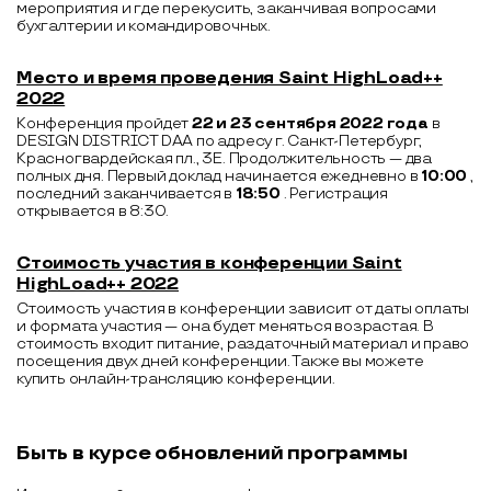
мероприятия и где перекусить, заканчивая вопросами
бухгалтерии и командировочных.
Место и время проведения Saint HighLoad++
2022
Конференция пройдет
22 и 23 сентября 2022 года
в
DESIGN DISTRICT DAA по адресу г. Санкт-Петербург,
Красногвардейская пл., 3Е. Продолжительность — два
полных дня. Первый доклад начинается ежедневно в
10:00
,
последний заканчивается в
18:50
. Регистрация
открывается в 8:30.
Стоимость участия в конференции Saint
HighLoad++ 2022
Стоимость участия в конференции зависит от даты оплаты
и формата участия — она будет меняться возрастая. В
стоимость входит питание, раздаточный материал и право
посещения двух дней конференции. Также вы можете
купить онлайн-трансляцию конференции.
Быть в курсе обновлений программы