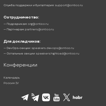
Служба поддержки и бухгалтерия:
support@ontico.ru
Сотрудничество:
— Подрядчикам:
org@ontico.ru
— Партнерам:
partners@ontico.ru
Для докладчиков:
— DevOps-секции:
speakers.devops@ontico.ru
— Остальные секции:
speakers.highload@ontico.ru
Конференции
Календарь
Россия IV