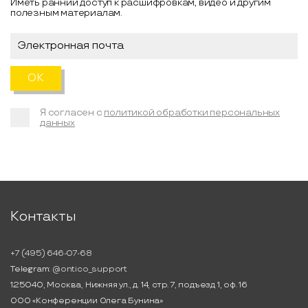
Иметь ранний доступ к расшифровкам, видео и другим
полезным материалам.
Я согласен с
политикой обработки персональных
данных
Контакты
+7 (495) 646-07-68
Telegram:
@ontico_support
125040, Москва, Нижняя ул., д. 14, стр. 7, подъезд 1, оф. 16
ООО «Конференции Олега Бунина»