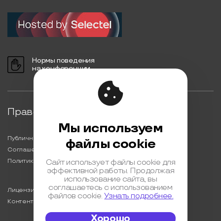
Нормы поведения
на конференции
Правовая информация
Мы используем
Публичная оферта
файлы cookie
Соглашение на обработку персональных данных
Политика обработки персональных данных
Сайт использует файлы cookie для
эффективной работы. Продолжая
использование сайта, вы
соглашаетесь с использованием
Лицензионный договор с Автором
файлов cookie.
Узнать подробнее.
Контентная политика конференции
Хорошо