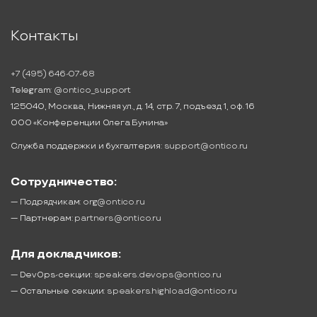
Контакты
+7 (495) 646-07-68
Telegram:
@ontico_support
125040, Москва, Нижняя ул., д. 14, стр. 7, подъезд 1, оф. 16
ООО «Конференции Олега Бунина»
Служба поддержки и бухгалтерия:
support@ontico.ru
Сотрудничество:
— Подрядчикам:
org@ontico.ru
— Партнерам:
partners@ontico.ru
Для докладчиков:
— DevOps-секции:
speakers.devops@ontico.ru
— Остальные секции:
speakers.highload@ontico.ru