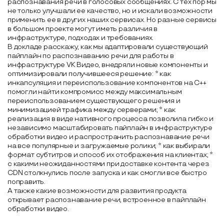
распознавания речи в голосовых сообщениях. С тех пор мы
не только улучшали ее качество, но и искали возможности
применить ее в других наших сервисах. Но разные сервисы
в большом проекте могут иметь различия в
инфраструктуре, подходах и требованиях.
В докладе расскажу, как мы адаптировали существующий
пайплайн по распознаванию речи для работы в
инфраструктуре VK Видео, внедряли новые компоненты и
оптимизировали получившееся решение: * как
инкапсуляция и переиспользование компонентов на C++
помогли найти компромисс между максимальным
переиспользованием существующего решения и
минимизацией трафика между серверами; * как
реализация в виде нативного процесса позволила гибко и
независимо масштабировать пайплайн в инфраструктуре
обработки видео и распространить распознавание речи
на все популярные и загружаемые ролики; * как выбирали
формат субтитров и способ их отображения на клиентах; *
с какими неожиданностями при доставке контента через
CDN столкнулись после запуска и как смогли все быстро
поправить.
А также какие возможности для развития продукта
открывает распознавание речи, встроенное в пайплайн
обработки видео.