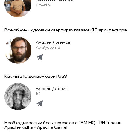
Яндекс
Всё об умных домах и квартирах глазами IT-архитектора
Андрей Логинов
A7 Systems
Как мы в 1С делаем свой PaaS
Басель Дарвиш
1С
Необходимость и боль перехода с IBM MQ + RH Fuse на
Apache Kafka + Apache Camel