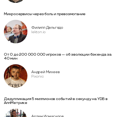
Микросервисы через боль и превозмогание
Филипп Дельгядо
lekton.io
От 0 до 200 000 000 игроков — об эволюции бэкенда за
40 мин
Андрей Михеев
Pixonic
Дедупликация 5 миллионов событий в секунду на YDB в
АппМетрике
Артем Исмагилов