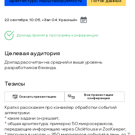
Архитектуры, масштабируемость
Поток данных
22 сентября, 10:05, «Зал 04. Красный»
Доклад принят в программу конференции
Целевая аудитория
Доклад рассчитан на средний и выше уровень
разработчиков бэкенда.
Тезисы
Все презентации
Скачать презентацию
конференции
Кратко расскажем про конвейер обработки событий
аппметрики:
* какие задачи он решает;
* общая архитектура: примерно 50 микросервисов,
передающие информацию через ClickHouse и ZooKeeper;
* Нагрузка в числах — 250 миллиардов событий в день, до 7