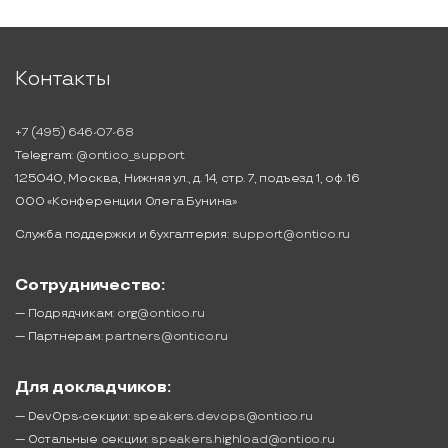
Контакты
+7 (495) 646-07-68
Telegram:
@ontico_support
125040, Москва, Нижняя ул., д. 14, стр. 7, подъезд 1, оф. 16
ООО «Конференции Олега Бунина»
Служба поддержки и бухгалтерия:
support@ontico.ru
Сотрудничество:
— Подрядчикам:
org@ontico.ru
— Партнерам:
partners@ontico.ru
Для докладчиков:
— DevOps-секции:
speakers.devops@ontico.ru
— Остальные секции:
speakers.highload@ontico.ru