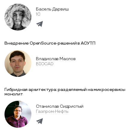
Басель Дарвиш
1С
Внедрение OpenSource-решений в АСУТП
Владислав Маслов
BIOCAD
Гибридная архитектура: разделяемый на микросервисы
монолит
Станислав Сидристый
Газпром-Нефть