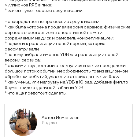
миллионов RPS в пике;
* зачем нужен сервис дедупликации.
Непосредственно про сервис дедупликации:
* как была устроена прошлая версия сервиса: физические
сервера с состоянием в оперативной памяти,
сохраняемым на диск и самодельной репликацией;
* подходы к реализации новой версии, которые
рассматривали;
* почему выбрали именно YDB для реализации новой
версии сервиса;
* с какими трудностями столкнулись и как их преодолели:
большой поток событий, необходимость транзакционной
обработки событий, удаление старых данных из базы;
* как уменьшили нагрузку на YDB в 10 раз, добавив фильтр
блума в виде отдельной таблицы YDB;
* что еще предстоит сделать.
Артем Исмагилов
Яндекс