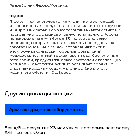
Разработчик Яндекс.Метрики.
Яндекс
Яндекс — технологическая компания, которая создаёт 
инновационные продукты на основе машинного обучения 
и нейронных сетей. Команда талантливых математиков и 
программистов развивает самую популярную в России 
поисковую систему и более 85 пользовательских 
сервисов, которые помогают людям в повседневных 
заботах. Основные бизнес-направления: поиск и 
электронная коммерция, сервисы объявлений, 
медиасервисы, онлайн-заказ такси и еды, беспилотные 
автомобили, продукты для рекламодателей и владельцев 
бизнеса. Яндекс также активно развивает проекты с 
открытым исходным кодом, например, библиотеку 
машинного обучения CatBoost.
Другие доклады секции
Архитектуры, масштабируемость
Без A/B — результат XЗ, или Как мы построили платформу
A/B-тестов в Ozon