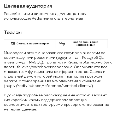
Целевая аудитория
Разработчики и системные администраторы,
использующие Redis или его альтернативы.
Тезисы
Все презентации
Скачать презентацию
конференции
Мы создали агент и назвали его rdsync по аналогии со
своими другими решениями (pgsync — для PostgreSQL,
mysync — для MySQL). Пропатчили Redis, чтобы можно было
делать failover/switchover безопасно. Обложили это всё
множеством функциональных и jepsen-тестов. Сделали
отдельный демон, который может повторять протокол
sentinel с точки зрения взаимодействия с клиентами
(https://redis.io/docs/reference/sentinel-clients/).
В докладе подробнее расскажу, чем не устроил вариант
«из коробки», как мы поддерживали обратную
совместимость, как тестируем и проверяем, что решение
не теряет данные.