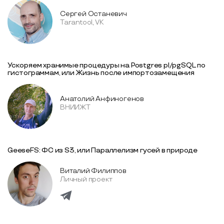
Сергей Останевич
Tarantool, VK
Ускоряем хранимые процедуры на Postgres pl/pgSQL по
гистограммам, или Жизнь после импортозамещения
Анатолий Анфиногенов
ВНИИЖТ
GeeseFS: ФС из S3, или Параллелизм гусей в природе
Виталий Филиппов
Личный проект