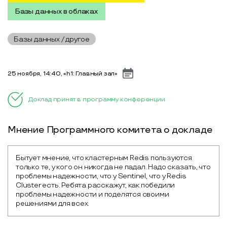
Базы данных в облаках
Базы данных / другое
25 ноября, 14:40, «h1: Главный зал»
Доклад принят в программу конференции
Мнение Программного комитета о докладе
Бытует мнение, что кластерным Redis пользуются 
только те, у кого он никогда не падал. Надо сказать, что 
проблемы надежности, что у Sentinel, что у Redis 
Cluster есть. Ребята расскажут, как победили 
проблемы надежности и поделятся своими 
решениями для всех.