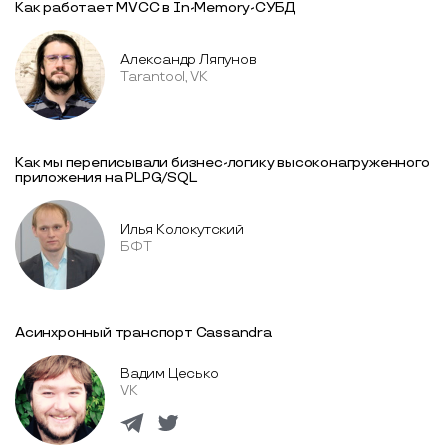
Как работает MVCC в In-Memory-СУБД
Александр Ляпунов
Tarantool, VK
Как мы переписывали бизнес-логику высоконагруженного
приложения на PLPG/SQL
Илья Колокутский
БФТ
Асинхронный транспорт Cassandra
Вадим Цесько
VK