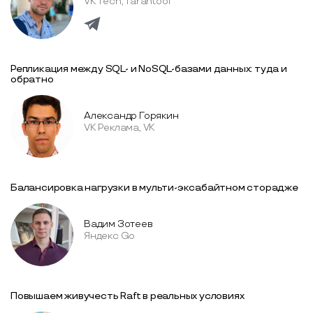
VK Tech, Tarantool
Репликация между SQL- и NoSQL-базами данных: туда и
обратно
Александр Горякин
VK Реклама, VK
Балансировка нагрузки в мульти-эксабайтном сторадже
Вадим Зотеев
Яндекс Go
Повышаем живучесть Raft в реальных условиях