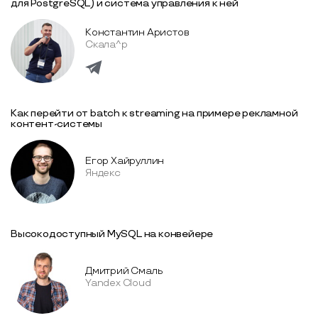
для PostgreSQL) и система управления к ней
Константин Аристов
Скала^р
Как перейти от batch к streaming на примере рекламной
контент-системы
Егор Хайруллин
Яндекс
Высокодоступный MySQL на конвейере
Дмитрий Смаль
Yandex Cloud