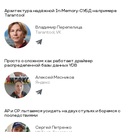
Архитектура надёжной In-Memory-СУБД на примере
Tarantool
Владимир Перепелица
Tarantool, VK
Просто о сложном: как работает драйвер
распределенной базы данных YDB
Алексей Мясников
Яндекс
AP и CP: пытаемся усидеть на двух стульях и боремся с
последствиями
Сергей Петренко