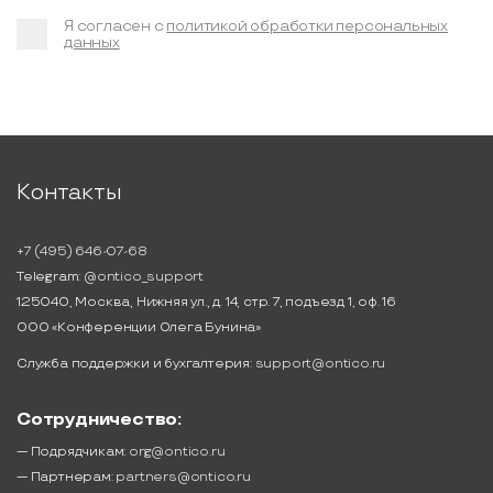
Я согласен с
политикой обработки персональных
данных
Контакты
+7 (495) 646-07-68
Telegram:
@ontico_support
125040, Москва, Нижняя ул., д. 14, стр. 7, подъезд 1, оф. 16
ООО «Конференции Олега Бунина»
Служба поддержки и бухгалтерия:
support@ontico.ru
Сотрудничество:
— Подрядчикам:
org@ontico.ru
— Партнерам:
partners@ontico.ru