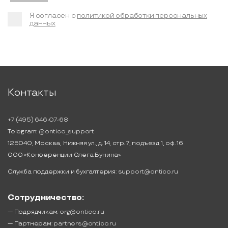
Я согласен с
политикой обработки персональных
данных
Контакты
+7 (495) 646-07-68
Telegram:
@ontico_support
125040, Москва, Нижняя ул., д. 14, стр. 7, подъезд 1, оф. 16
ООО «Конференции Олега Бунина»
Служба поддержки и бухгалтерия:
support@ontico.ru
Сотрудничество:
— Подрядчикам:
org@ontico.ru
— Партнерам:
partners@ontico.ru