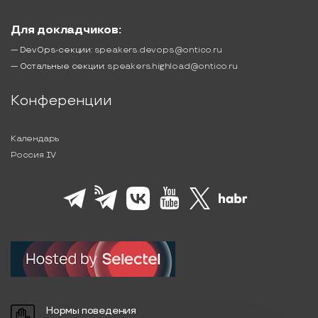
Для докладчиков:
— DevOps-секции:
speakers.devops@ontico.ru
— Остальные секции:
speakers.highload@ontico.ru
Конференции
Календарь
Россия IV
Нормы поведения